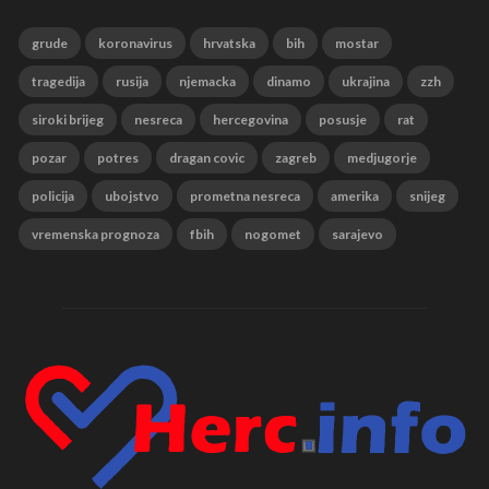
grude
koronavirus
hrvatska
bih
mostar
tragedija
rusija
njemacka
dinamo
ukrajina
zzh
siroki brijeg
nesreca
hercegovina
posusje
rat
pozar
potres
dragan covic
zagreb
medjugorje
policija
ubojstvo
prometna nesreca
amerika
snijeg
vremenska prognoza
fbih
nogomet
sarajevo