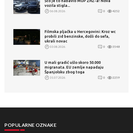
Što je to nabavio MUP ZHŽ-a! Nova
vozila stigla...
06.08.2026.
0
4252
Filmska pljačka u Hercegovini: Kroz wc
probili zid benzinske, došli do sefa,
ukrali novac
03.08.2026.
0
3548
U mali gradić ušlo skoro 50.000
migranata. EU zemlje napadaju
Španjolsku zbog toga
31.07.2026.
0
2259
POPULARNE OZNAKE