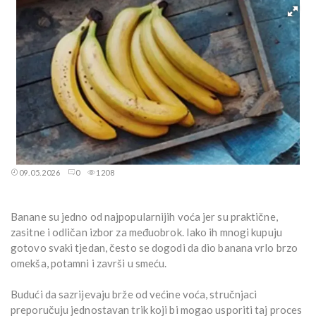
09.05.2026
0
1208
Banane su jedno od najpopularnijih voća jer su praktične,
zasitne i odličan izbor za međuobrok. Iako ih mnogi kupuju
gotovo svaki tjedan, često se dogodi da dio banana vrlo brzo
omekša, potamni i završi u smeću.
Budući da sazrijevaju brže od većine voća, stručnjaci
preporučuju jednostavan trik koji bi mogao usporiti taj proces