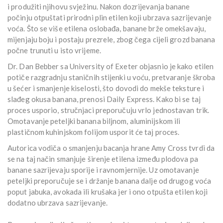
i produžiti njihovu svježinu. Nakon dozrijevanja banane
počinju otpuštati prirodni plin etilen koji ubrzava sazrijevanje
voća. Što se više etilena oslobađa, banane brže omekšavaju,
mijenjaju boju i postaju prezrele, zbog čega cijeli grozd banana
počne trunuti u isto vrijeme.
Dr. Dan Bebber sa University of Exeter objasnio je kako etilen
potiče razgradnju staničnih stijenki u voću, pretvaranje škroba
u šećer i smanjenje kiselosti, što dovodi do mekše teksture i
slađeg okusa banana, prenosi Daily Express. Kako bi se taj
proces usporio, stručnjaci preporučuju vrlo jednostavan trik.
Omotavanje peteljki banana biljnom, aluminijskom ili
plastičnom kuhinjskom folijom usporit će taj proces.
Autorica vodiča o smanjenju bacanja hrane Amy Cross tvrdi da
se na taj način smanjuje širenje etilena između plodova pa
banane sazrijevaju sporije i ravnomjernije. Uz omotavanje
peteljki preporučuje se i držanje banana dalje od drugog voća
poput jabuka, avokada ili krušaka jer i ono otpušta etilen koji
dodatno ubrzava sazrijevanje.