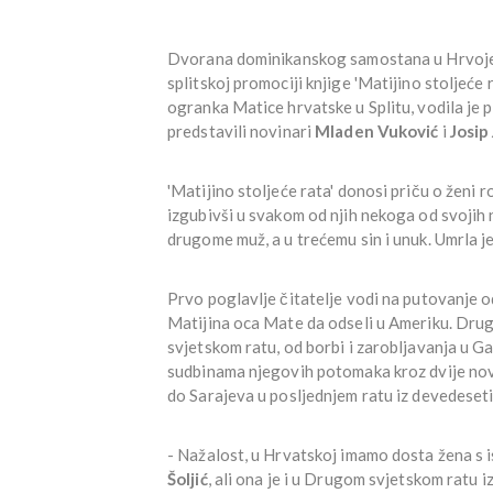
Dvorana dominikanskog samostana u Hrvojevoj 
splitskoj promociji knjige 'Matijino stoljeće 
ogranka Matice hrvatske u Splitu, vodila je 
predstavili novinari
Mladen Vuković
i
Josip 
'Matijino stoljeće rata' donosi priču o ženi r
izgubivši u svakom od njih nekoga od svojih na
drugome muž, a u trećemu sin i unuk. Umrla j
Prvo poglavlje čitatelje vodi na putovanje 
Matijina oca Mate da odseli u Ameriku. Drug
svjetskom ratu, od borbi i zarobljavanja u Gal
sudbinama njegovih potomaka kroz dvije no
do Sarajeva u posljednjem ratu iz devedeset
- Nažalost, u Hrvatskoj imamo dosta žena s
Šoljić
, ali ona je i u Drugom svjetskom ratu i