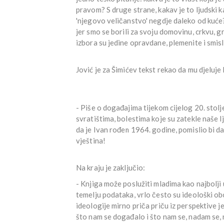
pravom? S druge strane, kakav je to ljudski ka
'njegovo veličanstvo' negdje daleko od kuće? 
jer smo se borili za svoju domovinu, crkvu, g
izbora su jedine opravdane, plemenite i smisl
Jović je za Šimićev tekst rekao da mu djeluje
- Piše o događajima tijekom cijelog 20. stol
svratištima, bolestima koje su zatekle naše 
da je Ivan rođen 1964. godine, pomislio bi da
vještina!
Na kraju je zaključio:
- Knjiga može poslužiti mladima kao najbolji
temelju podataka, vrlo često su ideološki obo
ideologije mirno priča priču iz perspektive j
što nam se događalo i što nam se, nadam se, 