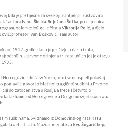
bila je pretijesna za sve koji su htjeli prisustvovati
rata' autora
Ivana Šimića
.
Snježana Šetka
, predsjednica
program, odlomke knjige je čitala
Viktorija Pejić
, a djelo
Jović,
profesor
Ivan Bošković
i sam autor.
ođenoj 1912. godine koja je preživjela čak tri rata,
jrođenijih. U prvome od njena tri rata ubijen joj je otac, u
e 1995.
od Hercegovine do New Yorka, prati se neuspjeli pokušaj
o poglavlje govori o Matinoj tragičnoj sudbini u Prvome
iciji do zatočeništva u Rusiji, a treće i četvrto o
ve kataklizme, od Hercegovine u Drugome svjetskom ratu
ih.
 istim sudbinama. Svi znamo iz Domovinskog rata
Katu
zgubila četiri brata. Možda ne znate za
Evu Šegarić
kojoj