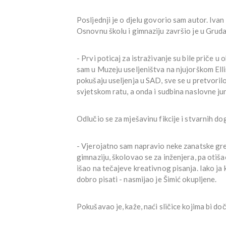
Posljednji je o djelu govorio sam autor. Iva
Osnovnu školu i gimnaziju završio je u Grud
- Prvi poticaj za istraživanje su bile priče u
sam u Muzeju useljeništva na njujorškom Ell
pokušaju useljenja u SAD, sve se u pretvori
svjetskom ratu, a onda i sudbina naslovne junak
Odlučio se za mješavinu fikcije i stvarnih do
- Vjerojatno sam napravio neke zanatske greš
gimnaziju, školovao se za inženjera, pa otiš
išao na tečajeve kreativnog pisanja. Iako j
dobro pisati - nasmijao je Šimić okupljene.
Pokušavao je, kaže, naći sličice kojima bi do