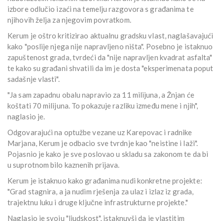
izbore odlučio izaći na temelju razgovora s građanima te
njihovih želja za njegovim povratkom.
Kerum je oštro kritizirao aktualnu gradsku vlast, naglašavajući
kako "poslije njega nije napravljeno ništa". Posebno je istaknuo
zapuštenost grada, tvrdeći da "nije napravljen kvadrat asfalta"
te kako su građani shvatili da im je dosta "eksperimenata poput
sadašnje vlasti".
"Ja sam zapadnu obalu napravio za 11 milijuna, a Žnjan će
koštati 70 milijuna. To pokazuje razliku između mene i njih",
naglasio je.
Odgovarajući na optužbe vezane uz Karepovac i radnike
Marjana, Kerum je odbacio sve tvrdnje kao "neistine i laži".
Pojasnio je kako je sve poslovao u skladu sa zakonom te da bi
u suprotnom bilo kaznenih prijava.
Kerum je istaknuo kako građanima nudi konkretne projekte:
"Grad stagnira, a ja nudim rješenja za ulaz i izlaz iz grada,
trajektnu luku i druge ključne infrastrukturne projekte."
Naglasio je svoju "ljudskost", istaknuvši da je vlastitim