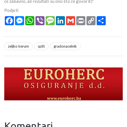
će zabavno, ali rezultati su ono što će govoriti."
Podjeli:
Facebook
Messenger
WhatsApp
Viber
Message
LinkedIn
Gmail
Print
Copy
Podijeli
Link
zeljko kerum
split
gradonacelnik
Komentari