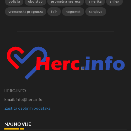
policija
ubojstvo
prometna nesreca
amerika
snijeg
vremenska prognoza
fbih
nogomet
sarajevo
HERC.INFO
Email: info@herc.info
Zaštita osobnih podataka
NAJNOVIJE