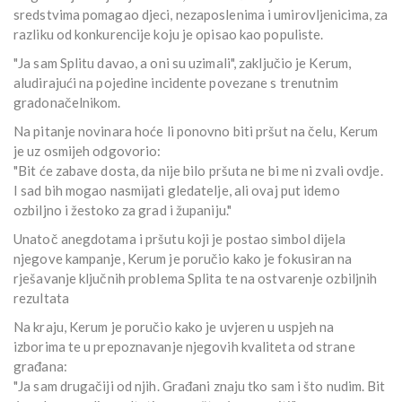
sredstvima pomagao djeci, nezaposlenima i umirovljenicima, za
razliku od konkurencije koju je opisao kao populiste.
"Ja sam Splitu davao, a oni su uzimali", zaključio je Kerum,
aludirajući na pojedine incidente povezane s trenutnim
gradonačelnikom.
Na pitanje novinara hoće li ponovno biti pršut na čelu, Kerum
je uz osmijeh odgovorio:
"Bit će zabave dosta, da nije bilo pršuta ne bi me ni zvali ovdje.
I sad bih mogao nasmijati gledatelje, ali ovaj put idemo
ozbiljno i žestoko za grad i županiju."
Unatoč anegdotama i pršutu koji je postao simbol dijela
njegove kampanje, Kerum je poručio kako je fokusiran na
rješavanje ključnih problema Splita te na ostvarenje ozbiljnih
rezultata
Na kraju, Kerum je poručio kako je uvjeren u uspjeh na
izborima te u prepoznavanje njegovih kvaliteta od strane
građana:
"Ja sam drugačiji od njih. Građani znaju tko sam i što nudim. Bit