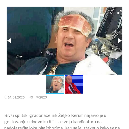
14.01.2025
0
2823
Bivši splitski gradonačelnik Željko Kerum najavio je u
gostovanju u dnevniku RTL-a svoju kandidaturu na
nadolazećim lokalnim izborima. Kerum je istaknuo kako se na