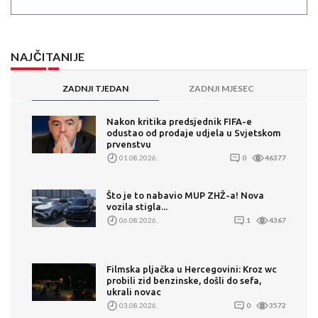
NAJČITANIJE
ZADNJI TJEDAN
ZADNJI MJESEC
Nakon kritika predsjednik FIFA-e
odustao od prodaje udjela u Svjetskom
prvenstvu
01.08.2026.
0
46377
Što je to nabavio MUP ZHŽ-a! Nova
vozila stigla...
06.08.2026.
1
4367
Filmska pljačka u Hercegovini: Kroz wc
probili zid benzinske, došli do sefa,
ukrali novac
03.08.2026.
0
3572