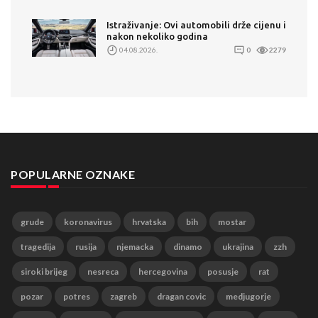
Istraživanje: Ovi automobili drže cijenu i
nakon nekoliko godina
04.08.2026.
0
2279
POPULARNE OZNAKE
grude
koronavirus
hrvatska
bih
mostar
tragedija
rusija
njemacka
dinamo
ukrajina
zzh
siroki brijeg
nesreca
hercegovina
posusje
rat
pozar
potres
zagreb
dragan covic
medjugorje