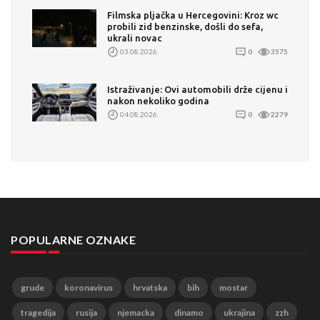
Filmska pljačka u Hercegovini: Kroz wc
probili zid benzinske, došli do sefa,
ukrali novac
03.08.2026.
0
3575
Istraživanje: Ovi automobili drže cijenu i
nakon nekoliko godina
04.08.2026.
0
2279
POPULARNE OZNAKE
grude
koronavirus
hrvatska
bih
mostar
tragedija
rusija
njemacka
dinamo
ukrajina
zzh