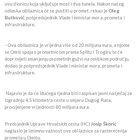
ovu dionicu koja uključuje most i dva tunela. Nakon našeg
odlaska obilaznica će se pustiti u promet, rekao je
Oleg
Butković
, potpredsjednik Vlade i ministar mora, prometa i
infrastrukture.
- Ova obilaznica je vrijedna više od 20 milijuna eura, a njome
se Omiš spaja s prometnicom prema Splitu i Trogiru te će
doprinijeti smanjenju prometnih gužvi na omiškom području,
dodao je potpredsjednik Vlade i ministar mora, prometa i
infrastrukture.
Najavio je da će idućega tjedna biti raspisan javni natječaj za
izgradnju 4,5 kilometra ceste u smjeru Dugog Rata,
procijenjene vrijednosti 80 milijuna eura.
Predsjednik Uprave Hrvatskih cesta (HC)
Josip Škorić
naglasio je iznimnu važnost ove obilaznice za rasterećenja
prometa u Omišu.