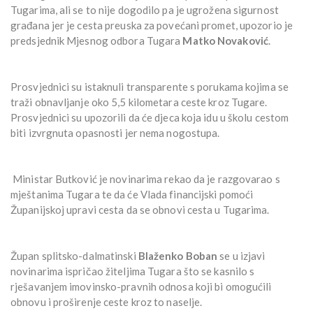
Tugarima, ali se to nije dogodilo pa je ugrožena sigurnost
građana jer je cesta preuska za povećani promet, upozorio je
predsjednik Mjesnog odbora Tugara
Matko Novaković
.
Prosvjednici su istaknuli transparente s porukama kojima se
traži obnavljanje oko 5,5 kilometara ceste kroz Tugare.
Prosvjednici su upozorili da će djeca koja idu u školu cestom
biti izvrgnuta opasnosti jer nema nogostupa.
Ministar Butković je novinarima rekao da je razgovarao s
mještanima Tugara te da će Vlada financijski pomoći
Županijskoj upravi cesta da se obnovi cesta u Tugarima.
Župan splitsko-dalmatinski
Blaženko Boban
se u izjavi
novinarima ispričao žiteljima Tugara što se kasnilo s
rješavanjem imovinsko-pravnih odnosa koji bi omogućili
obnovu i proširenje ceste kroz to naselje.