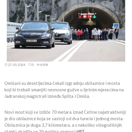
27.05.2024
0
4598
Omišani su desetljećima čekali izgradnju obilaznice i mosta
koji bi trebali smanjiti nesnosne gužve u ljetnim mjesecima na
Jadranskoj magistrali između Splita i Omiša.
Novi most koji se izdiže 70 metara iznad Cetine najatraktivniji
je dio obilaznice koja se sastoji od dva tunela i jednog mosta.
Obilaznica je duga 3,7 kilometara, a s nekoliko višegodišnjih
stanki, gradila se 20 godina, prenosi
HRT
.