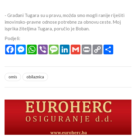
- Građani Tugara su u pravu, možda smo mogli ranije riješiti
imovinsko-pravne odnose potrebne za obnovu ceste. Moj
isprika žiteljima Tugara, poručio je Boban.
Podjeli:
Facebook
Messenger
WhatsApp
Viber
Message
LinkedIn
Gmail
Print
Copy
Podijeli
Link
omis
obilaznica