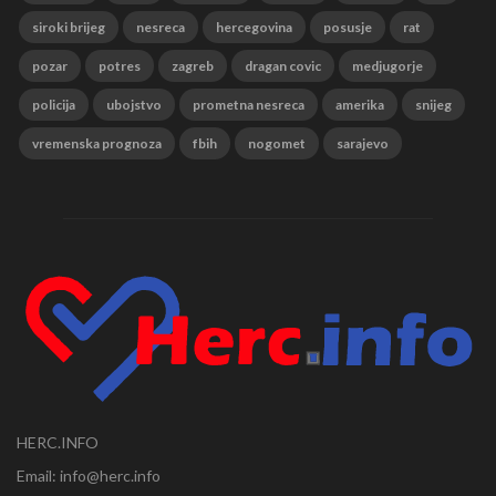
siroki brijeg
nesreca
hercegovina
posusje
rat
pozar
potres
zagreb
dragan covic
medjugorje
policija
ubojstvo
prometna nesreca
amerika
snijeg
vremenska prognoza
fbih
nogomet
sarajevo
HERC.INFO
Email: info@herc.info