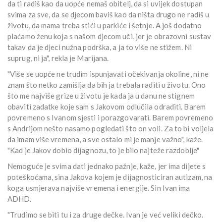
da ti radiš kao da uopće nemaš obitelj, da si uvijek dostupan
svima za sve, da se djecom baviš kao da ništa drugo ne radiš u
životu, da mama treba stići u parkiće i šetnje. A još dodatno
plaćamo ženu koja s našom djecom uči, jer je obrazovni sustav
takav da je djeci nužna podrška, a ja to više ne stižem. Ni
suprug, ni ja", rekla je Marijana.
"Više se uopće ne trudim ispunjavati očekivanja okoline, ni ne
znam što netko zamišlja da bih ja trebala raditi u životu. Ono
što me najviše grize u životu je kada ja u danu ne stignem
obaviti zadatke koje sam s Jakovom odlučila odraditi. Barem
povremeno s Ivanom sjesti i porazgovarati. Barem povremeno
s Andrijom nešto nasamo pogledati što on voli. Za to bi voljela
da imam više vremena, a sve ostalo mi je manje važno", kaže.
"Kad je Jakov dobio dijagnozu, to je bilo najteže razdoblje"
Nemoguće je svima dati jednako pažnje, kaže, jer ima dijete s
poteškoćama, sina Jakova kojem je dijagnosticiran autizam, na
koga usmjerava najviše vremena i energije. Sin Ivan ima
ADHD.
"Trudimo se biti tu i za druge dečke. Ivan je već veliki dečko.