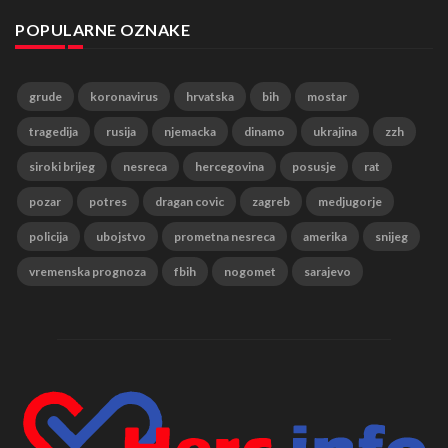
POPULARNE OZNAKE
grude
koronavirus
hrvatska
bih
mostar
tragedija
rusija
njemacka
dinamo
ukrajina
zzh
siroki brijeg
nesreca
hercegovina
posusje
rat
pozar
potres
dragan covic
zagreb
medjugorje
policija
ubojstvo
prometna nesreca
amerika
snijeg
vremenska prognoza
fbih
nogomet
sarajevo