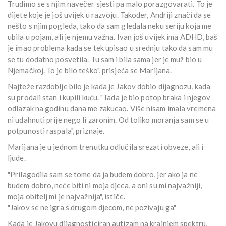
Trudimo se s njim navečer sjesti pa malo porazgovarati. To je
dijete koje je još uvijek u razvoju. Također, Andriji znači da se
nešto s njim pogleda, tako da sam gledala neku seriju koja me
ubila u pojam, ali je njemu važna. Ivan još uvijek ima ADHD, baš
je imao problema kada se tek upisao u srednju tako da sam mu
se tu dodatno posvetila. Tu sam i bila sama jer je muž bio u
Njemačkoj. To je bilo teško", prisjeća se Marijana.
Najteže razdoblje bilo je kada je Jakov dobio dijagnozu, kada
su prodali stan i kupili kuću. "Tada je bio potop braka i njegov
odlazak na godinu dana me zakucao. Više nisam imala vremena
ni udahnuti prije nego li zaronim. Od toliko moranja sam se u
potpunosti raspala", priznaje.
Marijana je u jednom trenutku odlučila srezati obveze, ali i
ljude.
"Prilagodila sam se tome da ja budem dobro, jer ako ja ne
budem dobro, neće biti ni moja djeca, a oni su mi najvažniji,
moja obitelj mi je najvažnija", ističe.
"Jakov se ne igra s drugom djecom, ne pozivaju ga"
Kada je Jakovu dijagnosticiran autizam na krajnjem spektru,