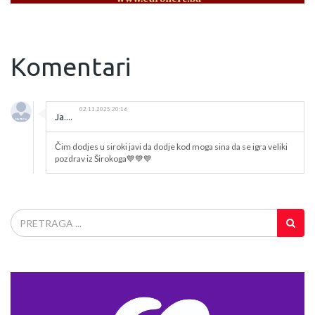
Komentari
02.11.2025 20:16
Ja....
Čim dodjes u siroki javi da dodje kod moga sina da se igra veliki
pozdrav iz Širokoga💙💙💙