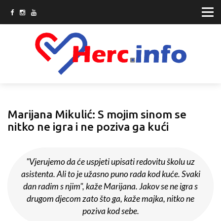
Marijana Mikulić: S mojim sinom se
nitko ne igra i ne poziva ga kući
"Vjerujemo da će uspjeti upisati redovitu školu uz
asistenta. Ali to je užasno puno rada kod kuće. Svaki
dan radim s njim", kaže Marijana. Jakov se ne igra s
drugom djecom zato što ga, kaže majka, nitko ne
poziva kod sebe.