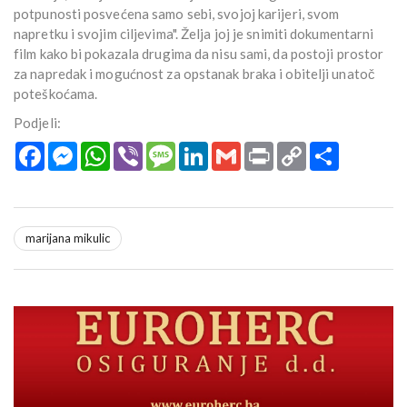
potpunosti posvećena samo sebi, svojoj karijeri, svom
napretku i svojim ciljevima". Želja joj je snimiti dokumentarni
film kako bi pokazala drugima da nisu sami, da postoji prostor
za napredak i mogućnost za opstanak braka i obitelji unatoč
poteškoćama.
Podjeli:
Facebook
Messenger
WhatsApp
Viber
Message
LinkedIn
Gmail
Print
Copy
Podijeli
Link
marijana mikulic