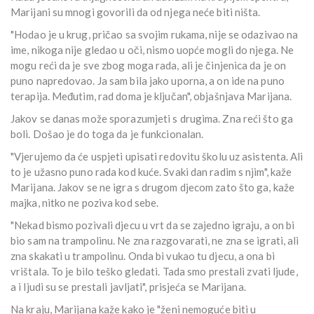
Marijani su mnogi govorili da od njega neće biti ništa.
"Hodao je u krug, pričao sa svojim rukama, nije se odazivao na
ime, nikoga nije gledao u oči, nismo uopće mogli do njega. Ne
mogu reći da je sve zbog moga rada, ali je činjenica da je on
puno napredovao. Ja sam bila jako uporna, a on ide na puno
terapija. Međutim, rad doma je ključan", objašnjava Marijana.
Jakov se danas može sporazumjeti s drugima. Zna reći što ga
boli. Došao je do toga da je funkcionalan.
"Vjerujemo da će uspjeti upisati redovitu školu uz asistenta. Ali
to je užasno puno rada kod kuće. Svaki dan radim s njim", kaže
Marijana. Jakov se ne igra s drugom djecom zato što ga, kaže
majka, nitko ne poziva kod sebe.
"Nekad bismo pozivali djecu u vrt da se zajedno igraju, a on bi
bio sam na trampolinu. Ne zna razgovarati, ne zna se igrati, ali
zna skakati u trampolinu. Onda bi vukao tu djecu, a ona bi
vrištala. To je bilo teško gledati. Tada smo prestali zvati ljude,
a i ljudi su se prestali javljati", prisjeća se Marijana.
Na kraju, Marijana kaže kako je "ženi nemoguće biti u