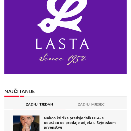
NAJČITANIJE
ZADNJI TJEDAN
ZADNJI MJESEC
Nakon kritika predsjednik FIFA-e
odustao od prodaje udjela u Svjetskom
prvenstvu