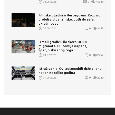
01.08.2026.
0
46340
Filmska pljačka u Hercegovini: Kroz wc
probili zid benzinske, došli do sefa,
ukrali novac
03.08.2026.
0
3499
U mali gradić ušlo skoro 50.000
migranata. EU zemlje napadaju
Španjolsku zbog toga
31.07.2026.
0
2252
Istraživanje: Ovi automobili drže cijenu i
nakon nekoliko godina
04.08.2026.
0
2240