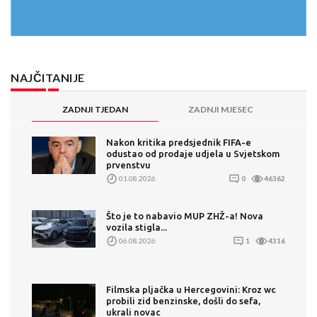
NAJČITANIJE
ZADNJI TJEDAN
ZADNJI MJESEC
Nakon kritika predsjednik FIFA-e
odustao od prodaje udjela u Svjetskom
prvenstvu
01.08.2026.
0
46362
Što je to nabavio MUP ZHŽ-a! Nova
vozila stigla...
06.08.2026.
1
4316
Filmska pljačka u Hercegovini: Kroz wc
probili zid benzinske, došli do sefa,
ukrali novac