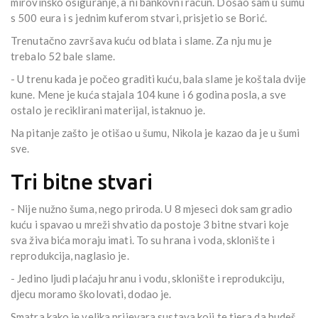
mirovinsko osiguranje, a ni bankovni račun. Došao sam u šumu
s 500 eura i s jednim kuferom stvari, prisjetio se Borić.
Trenutačno završava kuću od blata i slame. Za nju mu je
trebalo 52 bale slame.
- U trenu kada je počeo graditi kuću, bala slame je koštala dvije
kune. Mene je kuća stajala 104 kune i 6 godina posla, a sve
ostalo je reciklirani materijal, istaknuo je.
Na pitanje zašto je otišao u šumu, Nikola je kazao da je u šumi
sve.
Tri bitne stvari
- Nije nužno šuma, nego priroda. U 8 mjeseci dok sam gradio
kuću i spavao u mreži shvatio da postoje 3 bitne stvari koje
sva živa bića moraju imati. To su hrana i voda, sklonište i
reprodukcija, naglasio je.
- Jedino ljudi plaćaju hranu i vodu, sklonište i reprodukciju,
djecu moramo školovati, dodao je.
Smatra kako je velika prijevara sustava koji te tjera da budeš