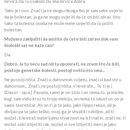
mrvica zla i u svakom zlu ima mrvica dobra.
Tako je i ovo. Znači ja ne mogu nikoga tko je sam sebe uvjerio
da je bolestan, ja ga ne mogu uvjeriti da će on biti zdrav. Isto
tako ta bolesna osoba ne može mene uvjeriti da ću ja biti
bolestan.
Možemo zaključiti da mislite da ćete biti zdravi dok vam
biološki sat ne kaže ćao?
Da.
Dobro. Ja tu neću sad ništa oponirati, ne znam što će biti,
postoje genetske bolesti, postoji nešto što smo...
Ne postoji ništa. Znači u duhovnom svijetu, znači vi kad ste u
duhovnom... Znači, ne postoji ništa, vi kreirate... To ti je i
(Davor - op.a.) Pavuna, samo je on šizio i on nema to, ja mislim,
kog' sam vidio kroz tu tvoju emisiju, on nema to iskustvo, on je
samo teoretičar. Ali on ti je to jako, jako lijepo rekao, ali je
divljao pa se jako teško, ovaj, ga je shvatiti ozbiljno, ali ti
možeš, ti kreiraš materijalnu stvarnost na isti način, znači ne, ti
možeš sebi izliječiti rak, možeš si sve izliječiti, meni je jako