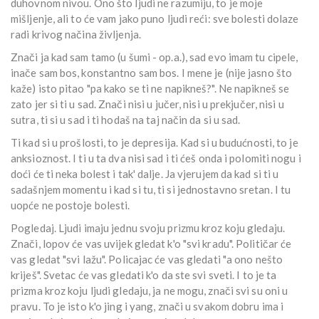
duhovnom nivou. Ono što ljudi ne razumiju, to je moje
mišljenje, ali to će vam jako puno ljudi reći: sve bolesti dolaze
radi krivog načina življenja.
Znači ja kad sam tamo (u šumi - op.a.), sad evo imam tu cipele,
inače sam bos, konstantno sam bos. I mene je (nije jasno što
kaže) isto pitao "pa kako se ti ne napikneš?". Ne napikneš se
zato jer si ti u sad. Znači nisi u jučer, nisi u prekjučer, nisi u
sutra, ti si u sad i ti hodaš na taj način da si u sad.
Ti kad si u prošlosti, to je depresija. Kad si u budućnosti, to je
anksioznost. I ti u ta dva nisi sad i ti ćeš onda i polomiti nogu i
doći će ti neka bolest i tak' dalje. Ja vjerujem da kad si ti u
sadašnjem momentu i kad si tu, ti si jednostavno sretan. I tu
uopće ne postoje bolesti.
Pogledaj. Ljudi imaju jednu svoju prizmu kroz koju gledaju.
Znači, lopov će vas uvijek gledat k'o "svi kradu". Političar će
vas gledat "svi lažu". Policajac će vas gledati "a ono nešto
kriješ". Svetac će vas gledati k'o da ste svi sveti. I to je ta
prizma kroz koju ljudi gledaju, ja ne mogu, znači svi su oni u
pravu. To je isto k'o jing i yang, znači u svakom dobru ima i