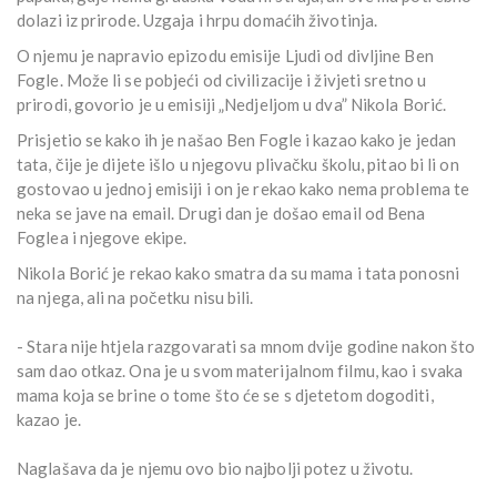
dolazi iz prirode. Uzgaja i hrpu domaćih životinja.
O njemu je napravio epizodu emisije Ljudi od divljine Ben
Fogle. Može li se pobjeći od civilizacije i živjeti sretno u
prirodi, govorio je u emisiji „Nedjeljom u dva” Nikola Borić.
Prisjetio se kako ih je našao Ben Fogle i kazao kako je jedan
tata, čije je dijete išlo u njegovu plivačku školu, pitao bi li on
gostovao u jednoj emisiji i on je rekao kako nema problema te
neka se jave na email. Drugi dan je došao email od Bena
Foglea i njegove ekipe.
Nikola Borić je rekao kako smatra da su mama i tata ponosni
na njega, ali na početku nisu bili.
- Stara nije htjela razgovarati sa mnom dvije godine nakon što
sam dao otkaz. Ona je u svom materijalnom filmu, kao i svaka
mama koja se brine o tome što će se s djetetom dogoditi,
kazao je.
Naglašava da je njemu ovo bio najbolji potez u životu.