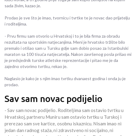
sada živim, kazao je.
Prodao je sve što je imao, tvornicu i tvrtke te je novac dao prijatelju
i roditeljima.
- Prvu firmu sam otvorio u Hrvatskoj i to je bila firma za obradu
rezultata na sportskim natjecanjima. Meni je hrvatsko tržište bilo
premalo i otišao sam u Tursku gdje sam dobio posao za Istanbulski
maraton sa 100 tisuća natjecatelja. Nakon završenog posla prišao mi
je predsjednik turske atletske reprezentacije i pitao me je da
zajedno otvorimo tvrtku, rekao je.
Naglasio je kako je s njim imao tvrtku dvanaest godina i onda ju je
prodao.
Sav sam novac podijelio
- Sav sam novac podijelio. Roditeljima sam ostavio tvrtku u
Hrvatskoj, partneru Muniru sam ostavio tvrtku u Turskoj i
prerezao sam sve kartice, osobnu iskaznicu. Nisam imao ni
jedan dan radnog staža, ni zdravstveno ni socijalno, ni