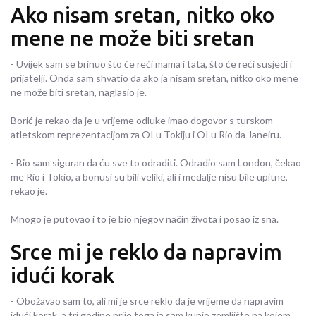
Ako nisam sretan, nitko oko
mene ne može biti sretan
- Uvijek sam se brinuo što će reći mama i tata, što će reći susjedi i
prijatelji. Onda sam shvatio da ako ja nisam sretan, nitko oko mene
ne može biti sretan, naglasio je.
Borić je rekao da je u vrijeme odluke imao dogovor s turskom
atletskom reprezentacijom za OI u Tokiju i OI u Rio da Janeiru.
- Bio sam siguran da ću sve to odraditi. Odradio sam London, čekao
me Rio i Tokio, a bonusi su bili veliki, ali i medalje nisu bile upitne,
rekao je.
Mnogo je putovao i to je bio njegov način života i posao iz sna.
Srce mi je reklo da napravim
idući korak
- Obožavao sam to, ali mi je srce reklo da je vrijeme da napravim
idući korak, a tri godine prije toga ja sam kupio zemljište na kojem