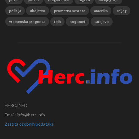
policija
ubojstvo
prometna nesreca
amerika
snijeg
vremenska prognoza
fbih
nogomet
sarajevo
HERC.INFO
Email: info@herc.info
Zaštita osobnih podataka