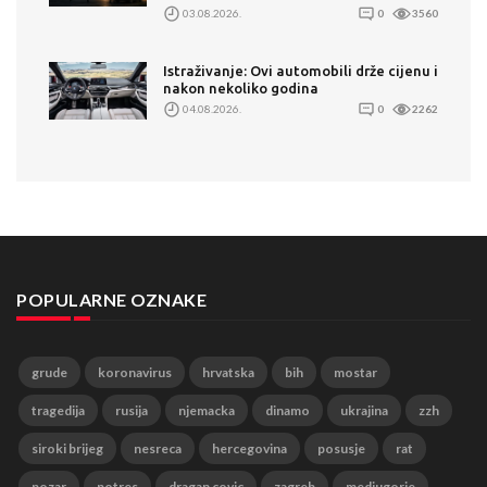
03.08.2026.
0
3560
Istraživanje: Ovi automobili drže cijenu i
nakon nekoliko godina
04.08.2026.
0
2262
POPULARNE OZNAKE
grude
koronavirus
hrvatska
bih
mostar
tragedija
rusija
njemacka
dinamo
ukrajina
zzh
siroki brijeg
nesreca
hercegovina
posusje
rat
pozar
potres
dragan covic
zagreb
medjugorje