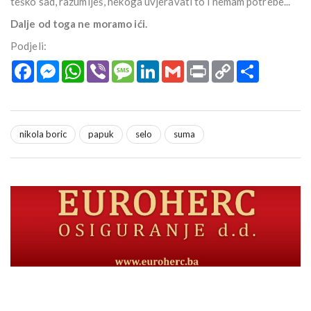
teško sad, razumiješ, nekoga uvjeravati to i nemam potrebe...
Dalje od toga ne moramo ići.
Podjeli:
Facebook
Messenger
WhatsApp
Viber
Message
LinkedIn
Gmail
Print
Copy
Podijeli
Link
nikola boric
papuk
selo
suma