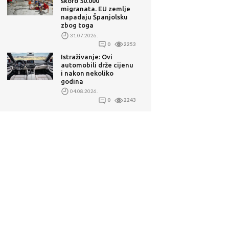
skoro 50.000
migranata. EU zemlje
napadaju Španjolsku
zbog toga
31.07.2026.
0
2253
Istraživanje: Ovi
automobili drže cijenu
i nakon nekoliko
godina
04.08.2026.
0
2243