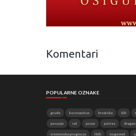
Komentari
POPULARNE OZNAKE
grude
koronavirus
hrvatska
bih
posusje
rat
pozar
potres
dragan
vremenska prognoza
fbih
nogomet
s