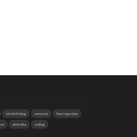
siroki brijeg
nesreca
hercegovina
eca
amerika
snijeg