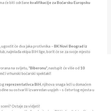
ma će biti održane
kvalifikacije za Boćarsku Europsku
, ugostit će dva jaka protivnika –
BK Novi Beograd iz
klub, najmlađa ekipa BiH lige, borit će se za svoje mjesto
vorana na svijetu, "
Biberonu
", nastupit će više od
10
jamči vrhunski boćarski spektakl!
nog
reprezentativca BiH
, njihova snaga leži u domaćem
odine su ostvarili izvanredan uspjeh – s četvrtog mjesta u
 sceni? Ostaje za vidjeti!