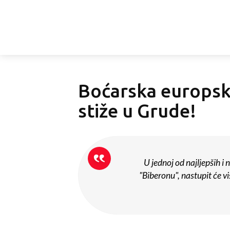
Boćarska europsk
stiže u Grude!
U jednoj od najljepših i 
"Biberonu", nastupit će v