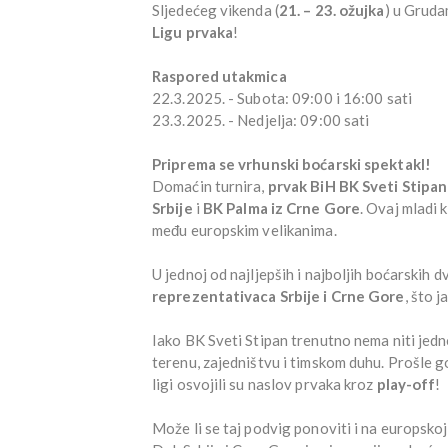
Sljedećeg vikenda (
21. – 23. ožujka
) u Gruda
Ligu prvaka
!
Raspored utakmica
22.3.2025. - Subota: 09:00 i 16:00 sati
23.3.2025. - Nedjelja: 09:00 sati
Priprema se vrhunski boćarski spektakl!
Domaćin turnira,
prvak BiH
BK Sveti Stipan
Srbije
i
BK Palma iz Crne Gore
. Ovaj mladi 
među europskim velikanima.
U jednoj od najljepših i najboljih boćarskih d
reprezentativaca Srbije i Crne Gore
, što 
Iako BK Sveti Stipan trenutno nema niti jed
terenu, zajedništvu i timskom duhu. Prošle g
ligi osvojili su naslov prvaka kroz
play-off
!
Može li se taj podvig ponoviti i na europskoj