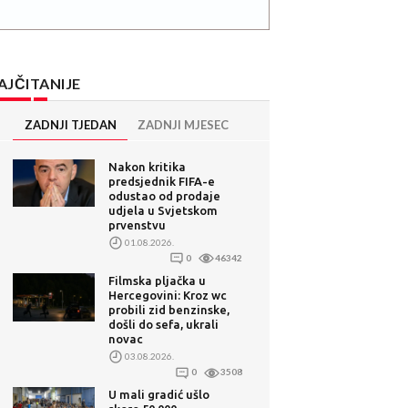
AJČITANIJE
ZADNJI TJEDAN
ZADNJI MJESEC
Nakon kritika
predsjednik FIFA-e
odustao od prodaje
udjela u Svjetskom
prvenstvu
01.08.2026.
0
46342
Filmska pljačka u
Hercegovini: Kroz wc
probili zid benzinske,
došli do sefa, ukrali
novac
03.08.2026.
0
3508
U mali gradić ušlo