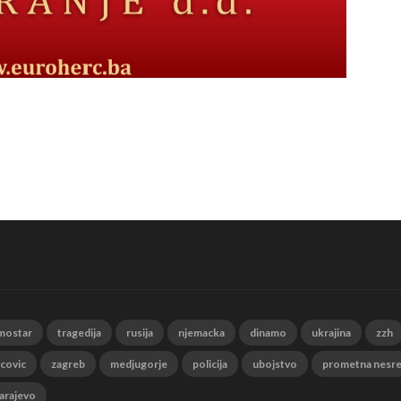
mostar
tragedija
rusija
njemacka
dinamo
ukrajina
zzh
 covic
zagreb
medjugorje
policija
ubojstvo
prometna nesr
arajevo