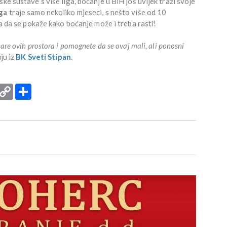
ke sustave s više liga, boćanje u BiH još uvijek traži svoje
iga
traje samo nekoliko mjeseci, s nešto više od 10
ka da se pokaže kako boćanje može i treba rasti!
are ovih prostora i pomognete da se ovaj mali, ali ponosni
uju iz
BK Sveti Stipan
.
rint
Copy
Podijeli
Link