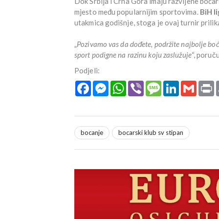
Dok Srbija i Crna Gora imaju razvijene boćars
mjesto među popularnijim sportovima.
BiH l
utakmica godišnje, stoga je ovaj turnir prili
„
Pozivamo vas da dođete, podržite najbolje boć
sport podigne na razinu koju zaslužuje
“, poruč
Podjeli:
Facebook
Messenger
WhatsApp
Viber
Message
LinkedIn
Gmail
P
bocanje
bocarski klub sv stipan