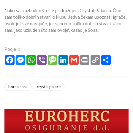
"Jako sam uzbuđen što se pridružujem Crystal Palaceu. Čuo
sam toliko dobrih stvari o klubu. Jedva čekam upoznati igrače,
osoblje i sve navijače, jer sam čuo toliko dobrih stvari. Jako
sam, jako uzbuđen što sam ovdje", kazao je Sosa.
Podjeli:
Facebook
Messenger
WhatsApp
Viber
Message
LinkedIn
Gmail
Print
Copy
Podijeli
Link
borna sosa
crystal palace