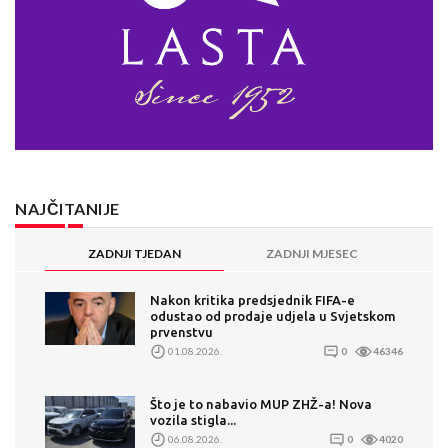
NAJČITANIJE
ZADNJI TJEDAN
ZADNJI MJESEC
Nakon kritika predsjednik FIFA-e
odustao od prodaje udjela u Svjetskom
prvenstvu
01.08.2026.
0
46346
Što je to nabavio MUP ZHŽ-a! Nova
vozila stigla...
06.08.2026.
0
4020