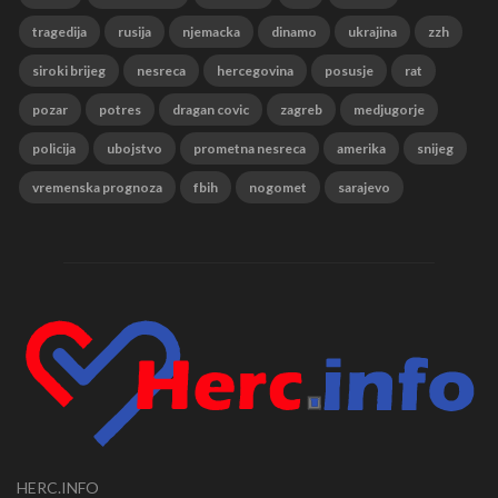
tragedija
rusija
njemacka
dinamo
ukrajina
zzh
siroki brijeg
nesreca
hercegovina
posusje
rat
pozar
potres
dragan covic
zagreb
medjugorje
policija
ubojstvo
prometna nesreca
amerika
snijeg
vremenska prognoza
fbih
nogomet
sarajevo
HERC.INFO