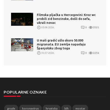
Filmska pljačka u Hercegovini: Kroz wc
probili zid benzinske, došli do sefa,
ukrali novac
03.08.2026.
0
3521
U mali gradić ušlo skoro 50.000
migranata. EU zemlje napadaju
Španjolsku zbog toga
31.07.2026.
0
2256
POPULARNE OZNAKE
grude
koronavirus
hrvatska
bih
mostar