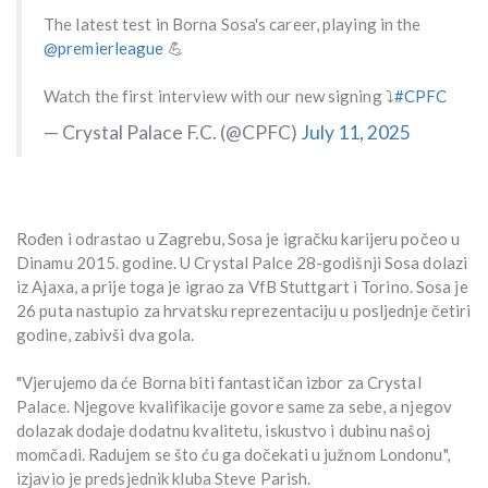
The latest test in Borna Sosa's career, playing in the
@premierleague
💪
Watch the first interview with our new signing ⤵️
#CPFC
— Crystal Palace F.C. (@CPFC)
July 11, 2025
Rođen i odrastao u Zagrebu, Sosa je igračku karijeru počeo u
Dinamu 2015. godine. U Crystal Palce 28-godišnji Sosa dolazi
iz Ajaxa, a prije toga je igrao za VfB Stuttgart i Torino. Sosa je
26 puta nastupio za hrvatsku reprezentaciju u posljednje četiri
godine, zabivši dva gola.
"Vjerujemo da će Borna biti fantastičan izbor za Crystal
Palace. Njegove kvalifikacije govore same za sebe, a njegov
dolazak dodaje dodatnu kvalitetu, iskustvo i dubinu našoj
momčadi. Radujem se što ću ga dočekati u južnom Londonu",
izjavio je predsjednik kluba Steve Parish.