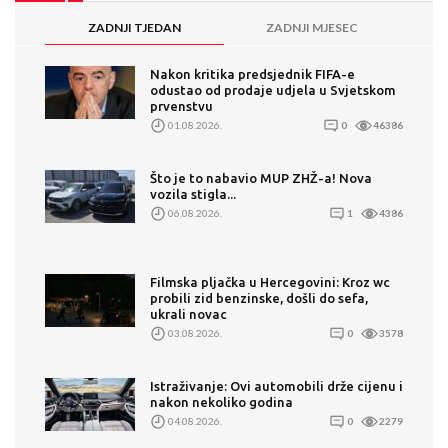
ZADNJI TJEDAN
ZADNJI MJESEC
Nakon kritika predsjednik FIFA-e
odustao od prodaje udjela u Svjetskom
prvenstvu
01.08.2026.
0
46386
Što je to nabavio MUP ZHŽ-a! Nova
vozila stigla...
06.08.2026.
1
4386
Filmska pljačka u Hercegovini: Kroz wc
probili zid benzinske, došli do sefa,
ukrali novac
03.08.2026.
0
3578
Istraživanje: Ovi automobili drže cijenu i
nakon nekoliko godina
04.08.2026.
0
2279