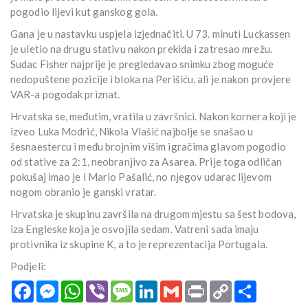
pogodio lijevi kut ganskog gola.
Gana je u nastavku uspjela izjednačiti. U 73. minuti Luckassen
je uletio na drugu stativu nakon prekida i zatresao mrežu.
Sudac Fisher najprije je pregledavao snimku zbog moguće
nedopuštene pozicije i bloka na Perišiću, ali je nakon provjere
VAR-a pogodak priznat.
Hrvatska se, međutim, vratila u završnici. Nakon kornera koji je
izveo Luka Modrić, Nikola Vlašić najbolje se snašao u
šesnaestercu i među brojnim višim igračima glavom pogodio
od stative za 2:1, neobranjivo za Asarea. Prije toga odličan
pokušaj imao je i Mario Pašalić, no njegov udarac lijevom
nogom obranio je ganski vratar.
Hrvatska je skupinu završila na drugom mjestu sa šest bodova,
iza Engleske koja je osvojila sedam. Vatreni sada imaju
protivnika iz skupine K, a to je reprezentacija Portugala.
Podjeli:
Facebook
Messenger
WhatsApp
Viber
Message
LinkedIn
Gmail
Print
Copy
Podijeli
Link