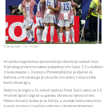
28.06.2026
0
1397
Hrvatska nogometna reprezentacija izborila je nokaut-fazu
Svjetskog prvenstva nakon pobjede protiv Gane 2:1 u utakmici
3. kola skupine L. Dvoboj u Philadelphiji bio je ključan za
Vatrene, a Hrvatska ga je otvorila vrlo dobro i od početka
kontrolirala igru.
Vodstvo je stiglo u 31. minuti, kada je Petar Sučić zabio za 1:0.
Hrvatski igrači izigrali su gansku obranu na lijevoj strani,
Mateo Kovačić dodao je za Sučića, a veznjak Intera iskoristio
je malo prostora i snažnim udarcem s dvadesetak metara