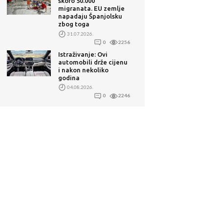
skoro 50.000
migranata. EU zemlje
napadaju Španjolsku
zbog toga
31.07.2026.
0
2256
Istraživanje: Ovi
automobili drže cijenu
i nakon nekoliko
godina
04.08.2026.
0
2246