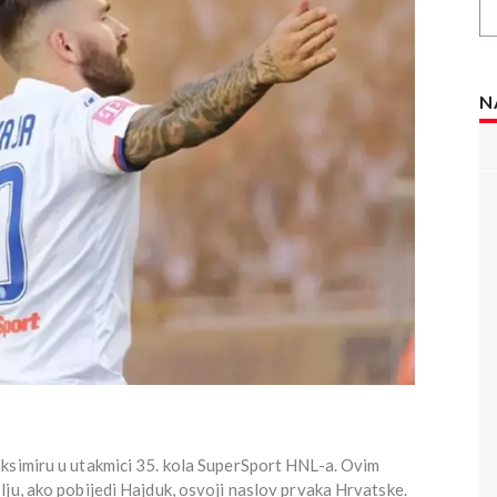
N
ksimiru u utakmici 35. kola SuperSport HNL-a. Ovim
ju, ako pobijedi Hajduk, osvoji naslov prvaka Hrvatske.