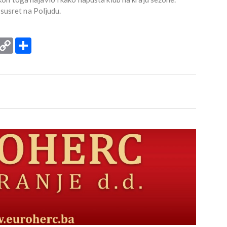
 susret na Poljudu.
rint
Copy
Podijeli
Link