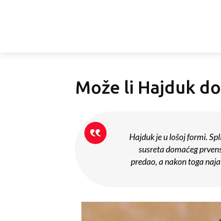
Može li Hajduk do
Hajduk je u lošoj formi. Spl
susreta domaćeg prvens
predao, a nakon toga najav