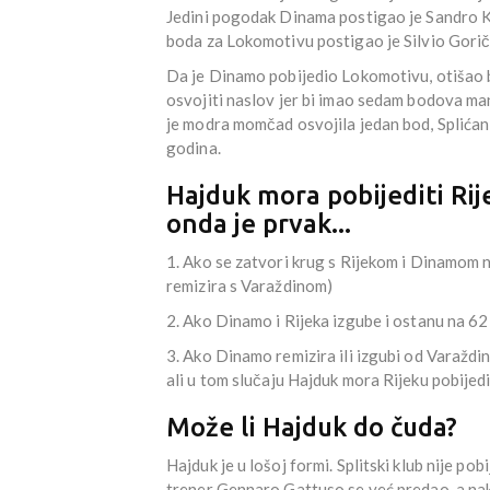
Jedini pogodak Dinama postigao je Sandro Kul
boda za Lokomotivu postigao je Silvio Gorič
Da je Dinamo pobijedio Lokomotivu, otišao b
osvojiti naslov jer bi imao sedam bodova man
je modra momčad osvojila jedan bod, Splićani
godina.
Hajduk mora pobijediti Rije
onda je prvak...
1. Ako se zatvori krug s Rijekom i Dinamom 
remizira s Varaždinom)
2. Ako Dinamo i Rijeka izgube i ostanu na 6
3. Ako Dinamo remizira ili izgubi od Varaždi
ali u tom slučaju Hajduk mora Rijeku pobijedi
Može li Hajduk do čuda?
Hajduk je u lošoj formi. Splitski klub nije p
trener Gennaro Gattuso se već predao, a nak