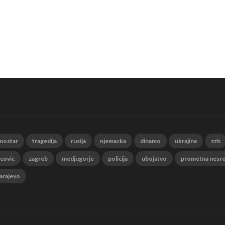
mostar
tragedija
rusija
njemacka
dinamo
ukrajina
zzh
 covic
zagreb
medjugorje
policija
ubojstvo
prometna nesr
arajevo