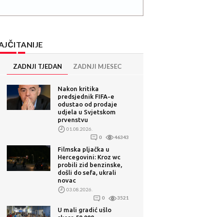
AJČITANIJE
ZADNJI TJEDAN
ZADNJI MJESEC
Nakon kritika
predsjednik FIFA-e
odustao od prodaje
udjela u Svjetskom
prvenstvu
01.08.2026.
0
46343
Filmska pljačka u
Hercegovini: Kroz wc
probili zid benzinske,
došli do sefa, ukrali
novac
03.08.2026.
0
3521
U mali gradić ušlo