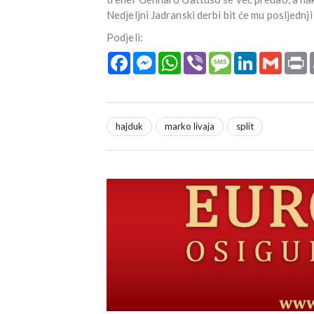
Nedjeljni Jadranski derbi bit će mu posljednji
Podjeli:
Facebook
Messenger
WhatsApp
Viber
Message
LinkedIn
Gmail
P
hajduk
marko livaja
split