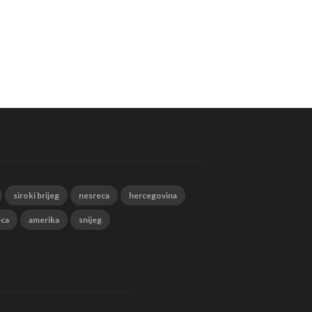
siroki brijeg
nesreca
hercegovina
eca
amerika
snijeg