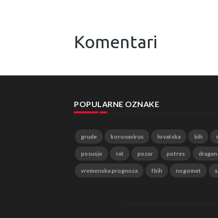
Komentari
POPULARNE OZNAKE
grude
koronavirus
hrvatska
bih
posusje
rat
pozar
potres
dragan
vremenska prognoza
fbih
nogomet
s