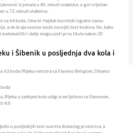
enović iz penala u 40. minuti utakmice, a gol vrijedan
an u 72. minuti utakmice.
i na 64 boda, čime bi Hajduk teoretski izgubio šansu
je, a do kraja sezone može osvojiti šest bodova. No, kako
 matematički i dalje mogu uzeti prvu titulu nakon 20
ku i Šibenik u posljednja dva kola i
na 63 boda (Rijeka remizira sa Slaveno Belupom, Dinamo
2 boda
na, Rijeka u zadnjem kolu odigra neriješeno sa Slavenom,
ti 4:0
obijedio u posljednjih šest susreta domaćeg prvenstva, a
on toga najavio i kako napušta klub na kraju sezone.