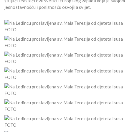
štujući i časteći ovu sveticu Europskog zapada koja je svojom
jednostavnošću i poniznošću osvojila svijet.