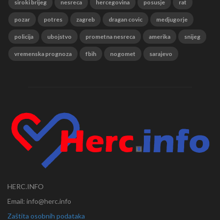
siroki brijeg
nesreca
hercegovina
posusje
rat
pozar
potres
zagreb
dragan covic
medjugorje
policija
ubojstvo
prometna nesreca
amerika
snijeg
vremenska prognoza
fbih
nogomet
sarajevo
HERC.INFO
Email: info@herc.info
Zaštita osobnih podataka