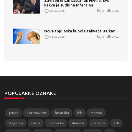
Završen krizni sastanak FIFA-e: Evo
kakva je sudbina Infantina
06.08.2026.
0
3466
Nova toplinska kupola zahvaća Balkan
04.08.2026.
0
2712
POPULARNE OZNAKE
grude
koronavirus
hrvatska
bih
mostar
tragedija
rusija
njemacka
dinamo
ukrajina
zzh