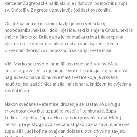
kancelar Zagrebačke nadbiskupije i duhovni pomoćnik u župi
sv. Obitelji u Zagrebu uz suslavlje još šest svećenika.
Osim župljana na misnom slavlju je bio i veliki broj
hodočasnika, neki su i došli pješice, neki iz smjera Gruda, neki iz
smjera Širokoga Brijega pa je ledinačka crkva bila prepuna
vjernika te je dobar dio misara ostao vani ispred crkve u
crkvenom dvorištvu u pobožnom slušanju svete mise.
Vlč. Marko se u svojoj homiliji osvrnuo na život sv. Male
Terezije, govoreći o njezinom životu te citirajući njezine misli
naglašavao na veličinu ove male svetice koja je crkvena
naučiteljica, zaštitinica misija i misionara, književnika,cvjećara
i avijatičara.
Nakon svečane svete mise, druženje se nastavilo u krugu
crkvenoga dvorišta uz pučko veselje i tamburaše. Župa
Ledinac je jedina župa u Hercegovini posvećena sv. Maloj
Tereziji, te je stoga ova svečanost jako važna za župljane ove
župe, ali i ljudi koji na ovaj dan dolaze u ovu crkvu na zavjet,