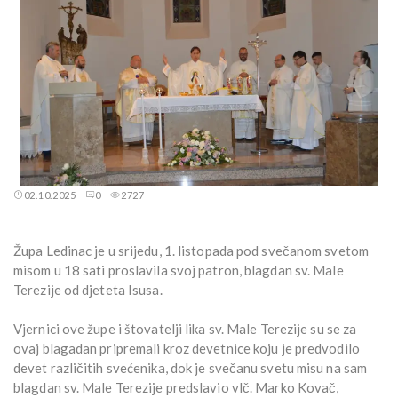
02.10.2025
0
2727
Župa Ledinac je u srijedu, 1. listopada pod svečanom svetom
misom u 18 sati proslavila svoj patron, blagdan sv. Male
Terezije od djeteta Isusa.
Vjernici ove župe i štovatelji lika sv. Male Terezije su se za
ovaj blagadan pripremali kroz devetnice koju je predvodilo
devet različitih svećenika, dok je svečanu svetu misu na sam
blagdan sv. Male Terezije predslavio vlč. Marko Kovač,