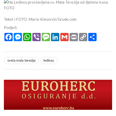
Tekst i FOTO: Mario Knezović/Grude.com
Podjeli:
Facebook
Messenger
WhatsApp
Viber
Message
LinkedIn
Gmail
Print
Copy
Podijeli
Link
sveta mala terezija
ledinac