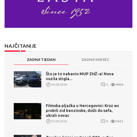
NAJČITANIJE
ZADNJI TJEDAN
ZADNJI MJESEC
Što je to nabavio MUP ZHŽ-a! Nova
vozila stigla...
06.08.2026.
1
4436
Filmska pljačka u Hercegovini: Kroz wc
probili zid benzinske, došli do sefa,
ukrali novac
03.08.2026.
0
3611