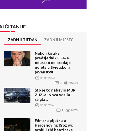
AJČITANIJE
ZADNJI TJEDAN
ZADNJI MJESEC
Nakon kritika
predsjednik FIFA-e
odustao od prodaje
udjela u Svjetskom
prvenstvu
01.08.2026.
0
46364
Što je to nabavio MUP
ZHŽ-a! Nova vozila
stigla...
06.08.2026.
1
4325
Filmska pljačka u
Hercegovini: Kroz wc
probili zid benzinske,