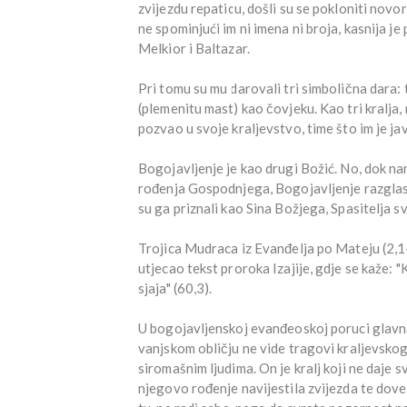
zvijezdu repaticu, došli su se pokloniti nov
ne spominjući im ni imena ni broja, kasnija je
Melkior i Baltazar.
Pri tomu su mu darovali tri simbolična dara: 
(plemenitu mast) kao čovjeku. Kao tri kralja
pozvao u svoje kraljevstvo, time što im je ja
Bogojavljenje je kao drugi Božić. No, dok na
rođenja Gospodnjega, Bogojavljenje razglasuj
su ga priznali kao Sina Božjega, Spasitelja s
Trojica Mudraca iz Evanđelja po Mateju (2,1-1
utjecao tekst proroka Izajije, gdje se kaže: "K
sjaja" (60,3).
U bogojavljenskoj evanđeoskoj poruci glavna 
vanjskom obličju ne vide tragovi kraljevskog
siromašnim ljudima. On je kralj koji ne daje sv
njegovo rođenje navijestila zvijezda te dove