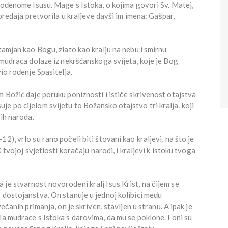
orođenome Isusu. Mage s Istoka, o kojima govori Sv. Matej,
 predaja pretvorila u kraljeve davši im imena: Gašpar,
tamjan kao Bogu, zlato kao kralju na nebu i smirnu
, mudraca dolaze iz nekršćanskoga svijeta, koje je Bog
vio rođenje Spasitelja.
m Božić daje poruku poniznosti i ističe skrivenost otajstva
e po cijelom svijetu to Božansko otajstvo tri kralja, koji
vih naroda.
2), vrlo su rano počeli biti štovani kao kraljevi, na što je
 tvojoj svjetlosti koračaju narodi, i kraljevi k istoku tvoga
je stvarnost novorođeni kralj Isus Krist, na čijem se
 dostojanstva. On stanuje u jednoj kolibici među
ečanih primanja, on je skriven, stavljen u stranu. A ipak je
la mudrace s Istoka s darovima, da mu se poklone. I oni su