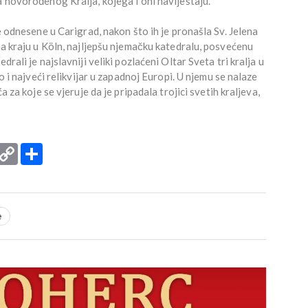
a novorođenog Kralja, kojega i oni naviještaju.
je odnesene u Carigrad, nakon što ih je pronašla Sv. Jelena
na kraju u Köln, najljepšu njemačku katedralu, posvećenu
rali je najslavniji veliki pozlaćeni Oltar Sveta tri kralja u
no i najveći relikvijar u zapadnoj Europi. U njemu se nalaze
a za koje se vjeruje da je pripadala trojici svetih kraljeva,
rint
Copy
Podijeli
Link
e