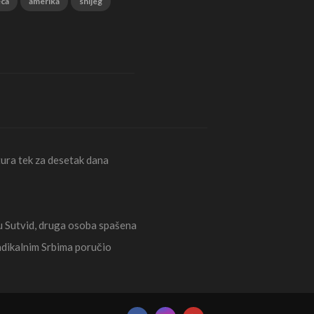
eca
amerika
snijeg
ura tek za desetak dana
Sutvid, druga osoba spašena
radikalnim Srbima poručio