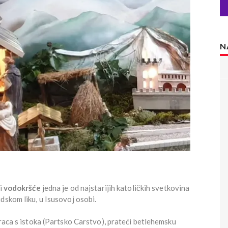
N
li
vodokršće
jedna je od najstarijih katoličkih svetkovina
dskom liku, u Isusovoj osobi.
draca s istoka (Partsko Carstvo), prateći betlehemsku