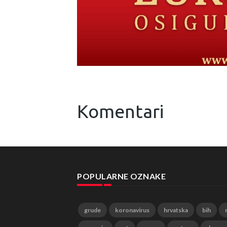
Komentari
POPULARNE OZNAKE
grude
koronavirus
hrvatska
bih