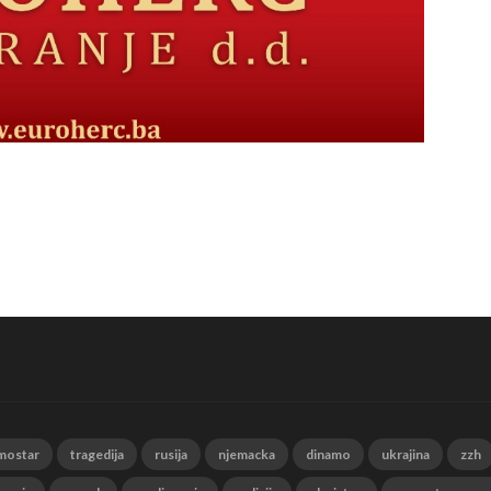
mostar
tragedija
rusija
njemacka
dinamo
ukrajina
zzh