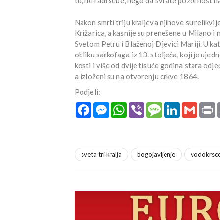
tu, ne radi sebe, nego da svrate pozornost n
Nakon smrti triju kraljeva njihove su relikvi
Križarica, a kasnije su prenešene u Milano i 
Svetom Petru i Blaženoj Djevici Mariji. U kated
obliku sarkofaga iz 13. stoljeća, koji je ujed
kosti i više od dvije tisuće godina stara odjeć
a izloženi su na otvorenju crkve 1864.
Podjeli:
Facebook
Messenger
WhatsApp
Viber
Message
LinkedIn
Gmail
P
sveta tri kralja
bogojavljenje
vodokrsc