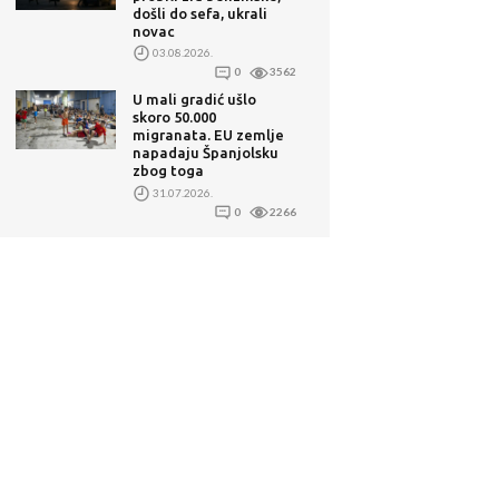
došli do sefa, ukrali
novac
03.08.2026.
0
3562
U mali gradić ušlo
skoro 50.000
migranata. EU zemlje
napadaju Španjolsku
zbog toga
31.07.2026.
0
2266