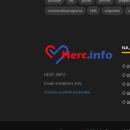
posusje
rat
pozar
potres
dragan
vremenska prognoza
fbih
nogomet
s
NA
0
HERC.INFO
0
Email: info@herc.info
0
Zaštita osobnih podataka
0
0