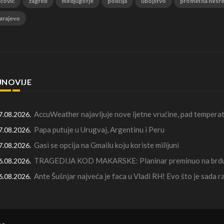
 covic
zagreb
medjugorje
policija
ubojstvo
prometna nesr
arajevo
JNOVIJE
AccuWeather najavljuje nove ljetne vrućine, pad temperat
7.08.2026.
Papa putuje u Urugvaj, Argentinu i Peru
7.08.2026.
Gasi se opcija na Gmailu koju koriste milijuni
7.08.2026.
TRAGEDIJA KOD MAKARSKE: Planinar preminuo na brdu 
6.08.2026.
Ante Šušnjar najveća je faca u Vladi RH! Evo što je sada 
6.08.2026.