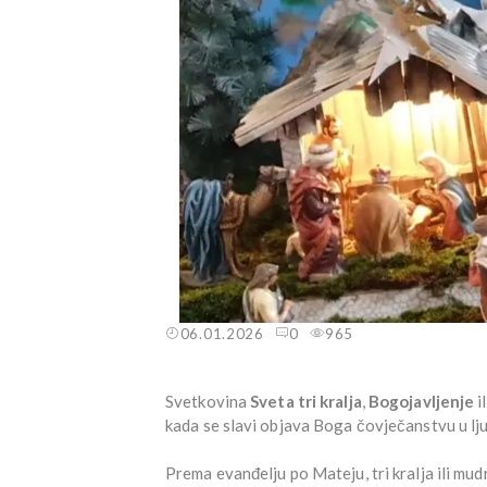
06.01.2026
0
965
Svetkovina
Sveta tri kralja
,
Bogojavljenje
i
kada se slavi objava Boga čovječanstvu u lju
Prema evanđelju po Mateju, tri kralja ili mu