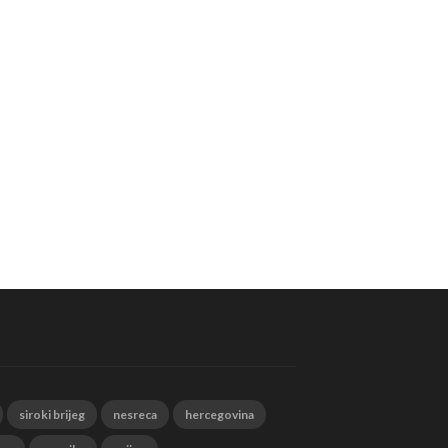
siroki brijeg
nesreca
hercegovina