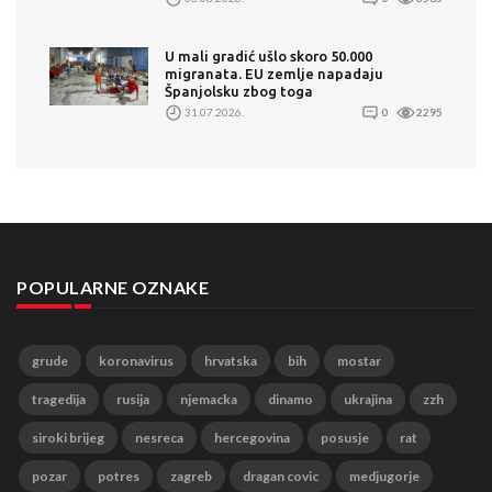
U mali gradić ušlo skoro 50.000
migranata. EU zemlje napadaju
Španjolsku zbog toga
31.07.2026.
0
2295
POPULARNE OZNAKE
grude
koronavirus
hrvatska
bih
mostar
tragedija
rusija
njemacka
dinamo
ukrajina
zzh
siroki brijeg
nesreca
hercegovina
posusje
rat
pozar
potres
zagreb
dragan covic
medjugorje