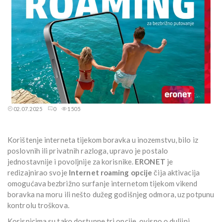
02.07.2025
0
1505
Korištenje interneta tijekom boravka u inozemstvu, bilo iz
poslovnih ili privatnih razloga, upravo je postalo
jednostavnije i povoljnije za korisnike.
ERONET
je
redizajnirao svoje
Internet roaming opcije
čija aktivacija
omogućava bezbrižno surfanje internetom tijekom vikend
boravka na moru ili nešto dužeg godišnjeg odmora, uz potpunu
kontrolu troškova.
Korisnicima su tako dostupne tri opcije, ovisno o duljini