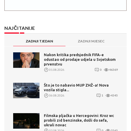
NAJČITANIJE
ZADNJI TJEDAN
ZADNJI MJESEC
Nakon kritika predsjednik FIFA-e
odustao od prodaje udjela u Svjetskom
prvenstvu
01.08.2026.
0
46369
Što je to nabavio MUP ZHŽ-a! Nova
vozila stigla...
06.08.2026.
1
4345
Filmska pljačka u Hercegovini: Kroz wc
probili zid benzinske, došli do sefa,
ukrali novac
03.08.2026.
0
3565