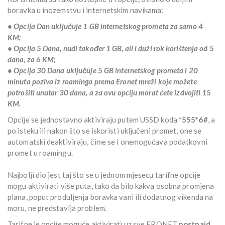
boravka u inozemstvu i internetskim navikama:
• Opcija Dan uključuje 1 GB internetskog prometa za samo 4
KM;
• Opcija 5 Dana, nudi također 1 GB, ali i duži rok korištenja od 5
dana, za 6 KM;
• Opcija 30 Dana uključuje 5 GB internetskog prometa i 20
minuta poziva iz roaminga prema Eronet mreži koje možete
potrošiti unutar 30 dana, a za ovu opciju morat ćete izdvojiti 15
KM.
Opcije se jednostavno aktiviraju putem USSD koda
*555*6#
, a
po isteku ili nakon što se iskoristi uključeni promet, one se
automatski deaktiviraju, čime se i onemogućava podatkovni
promet u roamingu.
Najbolji dio jest taj što se u jednom mjesecu tarifne opcije
mogu aktivirati više puta, tako da bilo kakva osobna promjena
plana, poput produljenja boravka vani ili dodatnog vikenda na
moru, ne predstavlja problem.
Tarifne je opcije moguće aktivirati uz sve ERONET
postpaid