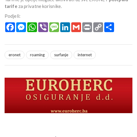
tarife
za privatne korisnike.
Podjeli:
Facebook
Messenger
WhatsApp
Viber
Message
LinkedIn
Gmail
Print
Copy
Podijeli
Link
eronet
roaming
surfanje
internet