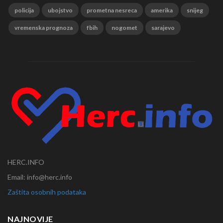
policija
ubojstvo
prometna nesreca
amerika
snijeg
vremenska prognoza
fbih
nogomet
sarajevo
HERC.INFO
Email: info@herc.info
Zaštita osobnih podataka
NAJNOVIJE