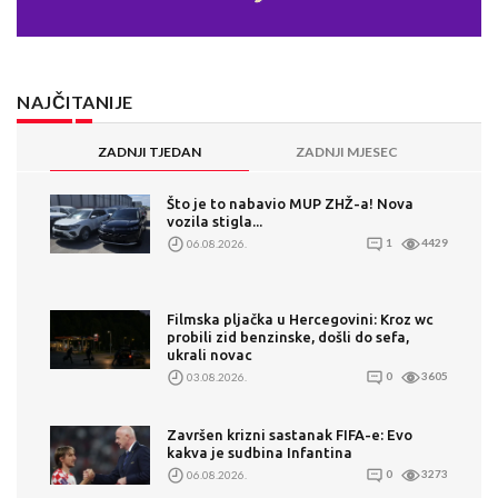
NAJČITANIJE
ZADNJI TJEDAN
ZADNJI MJESEC
Što je to nabavio MUP ZHŽ-a! Nova
vozila stigla...
06.08.2026.
1
4429
Filmska pljačka u Hercegovini: Kroz wc
probili zid benzinske, došli do sefa,
ukrali novac
03.08.2026.
0
3605
Završen krizni sastanak FIFA-e: Evo
kakva je sudbina Infantina
06.08.2026.
0
3273