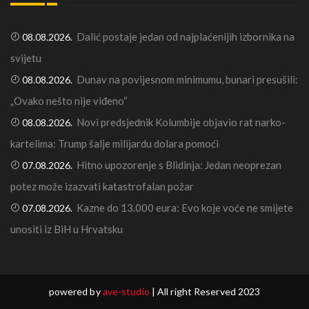
Dalić postaje jedan od najplaćenijih izbornika na
08.08.2026.
svijetu
Dunav na povijesnom minimumu, bunari presušili:
08.08.2026.
„Ovako nešto nije viđeno“
Novi predsjednik Kolumbije objavio rat narko-
08.08.2026.
kartelima: Trump šalje milijardu dolara pomoći
Hitno upozorenje s Blidinja: Jedan neoprezan
07.08.2026.
potez može izazvati katastrofalan požar
Kazne do 13.000 eura: Evo koje voće ne smijete
07.08.2026.
unositi iz BiH u Hrvatsku
powered by
ave-studio
| All right Reserved 2023