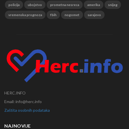
policija
ubojstvo
prometna nesreca
amerika
snijeg
vremenska prognoza
fbih
nogomet
sarajevo
HERC.INFO
Email: info@herc.info
Zaštita osobnih podataka
NAJNOVIJE