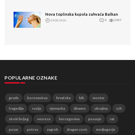
Nova toplinska kupola zahvaća Balkan
04.08.2026.
0
2437
POPULARNE OZNAKE
grude
koronavirus
hrvatska
bih
mostar
tragedija
rusija
njemacka
dinamo
ukrajina
zzh
siroki brijeg
nesreca
hercegovina
posusje
rat
pozar
potres
zagreb
dragan covic
medjugorje