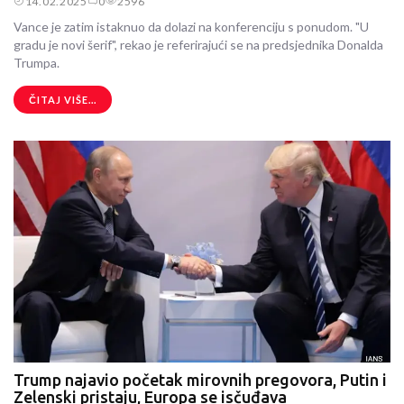
14.02.2025
0
2596
Vance je zatim istaknuo da dolazi na konferenciju s ponudom. "U
gradu je novi šerif", rekao je referirajući se na predsjednika Donalda
Trumpa.
ČITAJ VIŠE...
Trump najavio početak mirovnih pregovora, Putin i
Zelenski pristaju, Europa se isčuđava