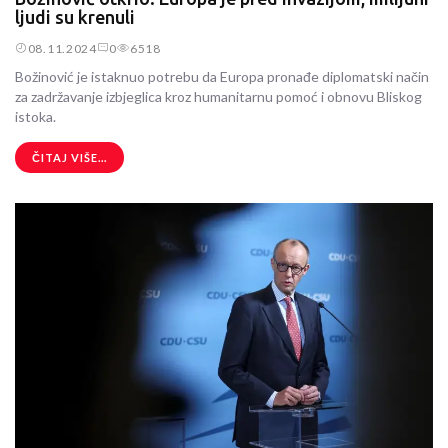
ljudi su krenuli
08.11.2024
0
6518
Božinović je istaknuo potrebu da Europa pronađe diplomatski način
za zadržavanje izbjeglica kroz humanitarnu pomoć i obnovu Bliskog
istoka.
ČITAJ VIŠE...