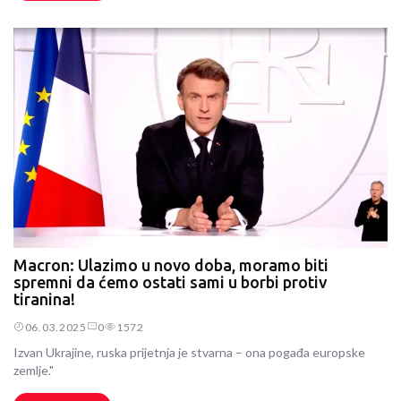
Macron: Ulazimo u novo doba, moramo biti
spremni da ćemo ostati sami u borbi protiv
tiranina!
06.03.2025
0
1572
Izvan Ukrajine, ruska prijetnja je stvarna – ona pogađa europske
zemlje."