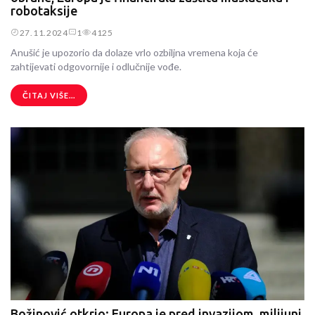
robotaksije
27.11.2024
1
4125
Anušić je upozorio da dolaze vrlo ozbiljna vremena koja će
zahtijevati odgovornije i odlučnije vođe.
ČITAJ VIŠE...
Božinović otkrio: Europa je pred invazijom, milijuni