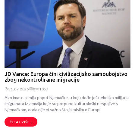
JD Vance: Europa čini civilizacijsko samoubojstvo
zbog nekontrolirane migracije
31.07.2025
0
1057
Ako imate zemlju poput Njemačke, u koju dođe još nekoliko milijuna
imigranata iz zemalja koje su potpuno kulturološki nespojive s
Njemačkom, onda nije ni važno što ja mislim o Europi.
ČITAJ VIŠE...