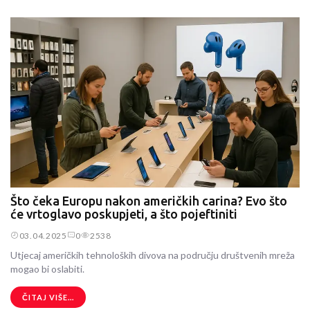
Što čeka Europu nakon američkih carina? Evo što
će vrtoglavo poskupjeti, a što pojeftiniti
03.04.2025
0
2538
Utjecaj američkih tehnoloških divova na području društvenih mreža
mogao bi oslabiti.
ČITAJ VIŠE...