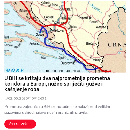
U BiH se križaju dva najprometnija prometna
koridora u Europi, nužno spriječiti gužve i
kašnjenje roba
02.05.2025
0
2631
Prometna zajednica u BiH trenutačno se nalazi pred velikim
izazovima uslijed najave novih graničnih pravila..
ČITAJ VIŠE...