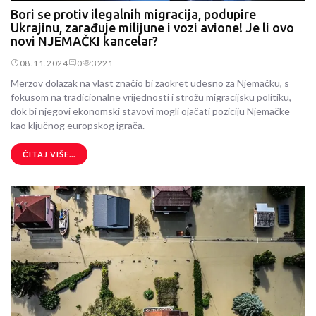
Bori se protiv ilegalnih migracija, podupire
Ukrajinu, zarađuje milijune i vozi avione! Je li ovo
novi NJEMAČKI kancelar?
08.11.2024
0
3221
Merzov dolazak na vlast značio bi zaokret udesno za Njemačku, s
fokusom na tradicionalne vrijednosti i strožu migracijsku politiku,
dok bi njegovi ekonomski stavovi mogli ojačati poziciju Njemačke
kao ključnog europskog igrača.
ČITAJ VIŠE...