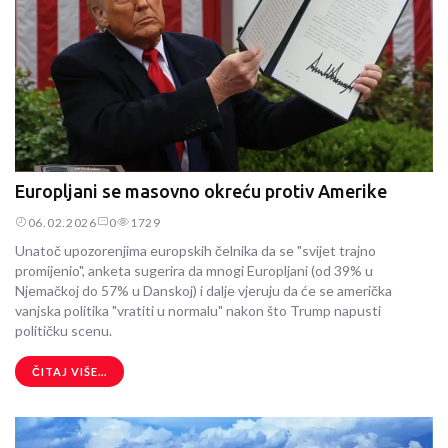
Europljani se masovno okreću protiv Amerike
06.02.2026
0
1729
Unatoč upozorenjima europskih čelnika da se "svijet trajno
promijenio", anketa sugerira da mnogi Europljani (od 39% u
Njemačkoj do 57% u Danskoj) i dalje vjeruju da će se američka
vanjska politika "vratiti u normalu" nakon što Trump napusti
političku scenu.
ČITAJ VIŠE...