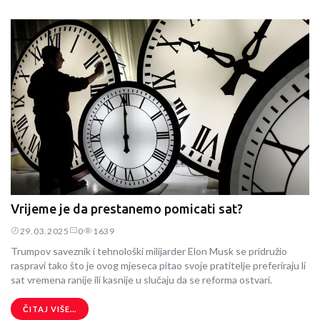
Vrijeme je da prestanemo pomicati sat?
29.03.2025
0
1639
Trumpov saveznik i tehnološki milijarder Elon Musk se pridružio
raspravi tako što je ovog mjeseca pitao svoje pratitelje preferiraju li
sat vremena ranije ili kasnije u slučaju da se reforma ostvari.
ČITAJ VIŠE...