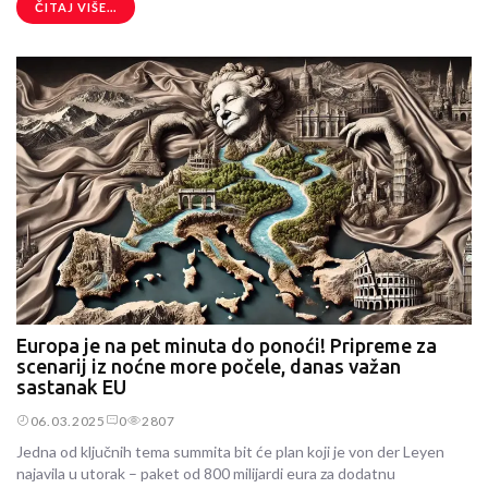
ČITAJ VIŠE...
Europa je na pet minuta do ponoći! Pripreme za
scenarij iz noćne more počele, danas važan
sastanak EU
06.03.2025
0
2807
Jedna od ključnih tema summita bit će plan koji je von der Leyen
najavila u utorak – paket od 800 milijardi eura za dodatnu