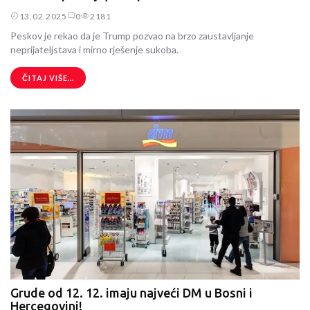
13.02.2025
0
2181
Peskov je rekao da je Trump pozvao na brzo zaustavljanje
neprijateljstava i mirno rješenje sukoba.
ČITAJ VIŠE...
Grude od 12. 12. imaju najveći DM u Bosni i
Hercegovini!