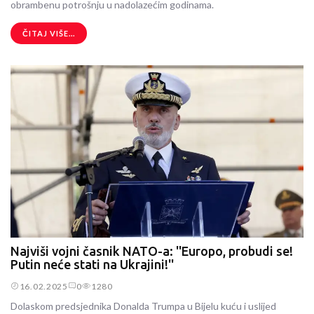
obrambenu potrošnju u nadolazećim godinama.
ČITAJ VIŠE...
Najviši vojni časnik NATO-a: ''Europo, probudi se!
Putin neće stati na Ukrajini!''
16.02.2025
0
1280
Dolaskom predsjednika Donalda Trumpa u Bijelu kuću i uslijed