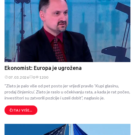
Ekonomist: Europa je ugrožena
07.03.2026
0
1200
"Zlato je palo više od pet posto jer vrijedi pravilo 'Kupi glasinu,
prodaj činjenicu'. Zlato je raslo u očekivanju rata, a kada je rat počeo,
investitori su zatvorili pozicije i uzeli dobit", naglasio je.
ČITAJ VIŠE...