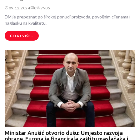
09.12.2024
0
7905
DM je prepoznat po širokoj ponudi proizvoda, povoljnim cijenama i
naglasku na kvalitetu.
ČITAJ VIŠE...
Ministar Anušić otvorio dušu: Umjesto razvoja
obrane, Europa je financirala zaštitu maslačaka i