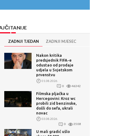
AJČITANIJE
ZADNJI TJEDAN
ZADNJI MJESEC
Nakon kritika
predsjednik FIFA-e
odustao od prodaje
udjela u Svjetskom
prvenstvu
01.08.2026.
0
46342
Filmska pljačka u
Hercegovini: Kroz wc
probili zid benzinske,
došli do sefa, ukrali
novac
03.08.2026.
0
3508
U mali gradić ušlo