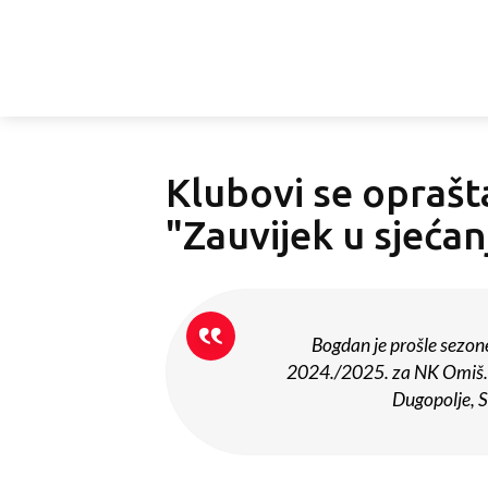
Klubovi se opraš
"Zauvijek u sjećan
Bogdan je prošle sezone
2024./2025. za NK Omiš. 
Dugopolje, S