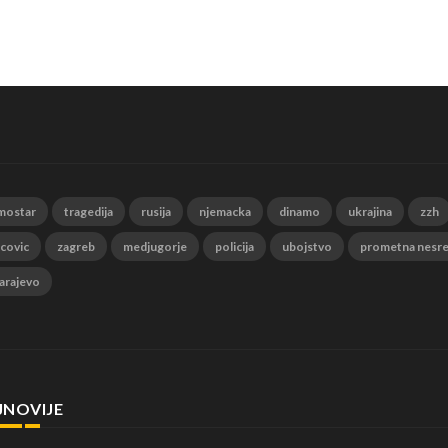
mostar
tragedija
rusija
njemacka
dinamo
ukrajina
zzh
 covic
zagreb
medjugorje
policija
ubojstvo
prometna nesr
arajevo
JNOVIJE