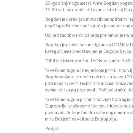
20-godišnji nogometaš Ante Bogdan poginuo 
15:30 sati na dionici državne ceste broj 8 u 
Bogdan je upravljao motociklom splitskih r
neprilagođene brzine izgubio je nadzor nad m
Uslijed zadobivenih ozljeda preminuo je na 
Bogdan je prošle sezone igrao za DOŠK iz D
kategorijama predstavljao je Dugopolje, Spli
"Obitelji iskrena sućut. Počivao u miru Božje
"S velikom tugom i nevjericom primili smo v
Bogdana. Ante je nosio naš dres u sezoni 20
potresao. U ovim teškim trenucima izražavamo 
svima koji su ga poznavali. Počivaj u miru, An
"S velikom tugom primili smo vijest o tragi
Dugopolja izražavamo iskrenu i duboku sućut o
poznavali. Ante je bio dio naše nogometne obi
miru Božjem", naveli su iz Dugopolja.
Podjeli: