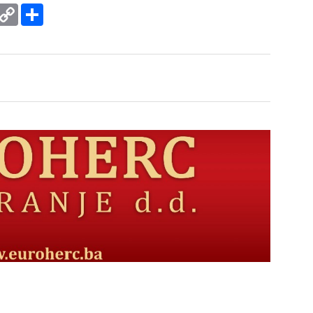
rint
Copy
Podijeli
Link