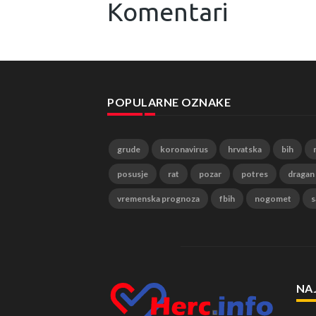
Komentari
POPULARNE OZNAKE
grude
koronavirus
hrvatska
bih
posusje
rat
pozar
potres
dragan
vremenska prognoza
fbih
nogomet
s
NA