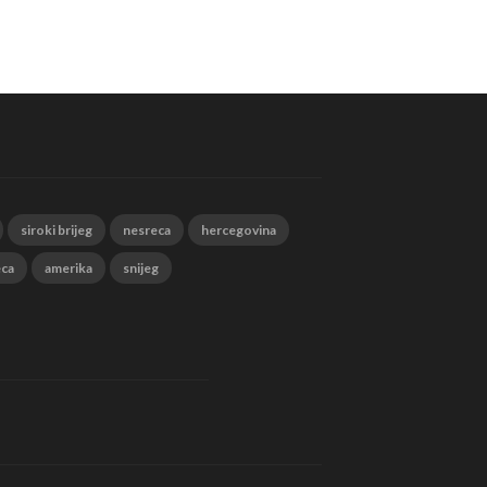
siroki brijeg
nesreca
hercegovina
eca
amerika
snijeg