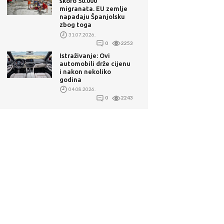
skoro 50.000
migranata. EU zemlje
napadaju Španjolsku
zbog toga
31.07.2026.
0
2253
Istraživanje: Ovi
automobili drže cijenu
i nakon nekoliko
godina
04.08.2026.
0
2243