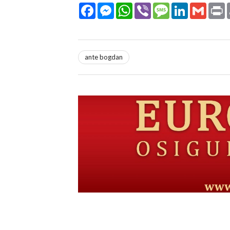
Facebook
Messenger
WhatsApp
Viber
Message
LinkedIn
Gmail
P
ante bogdan