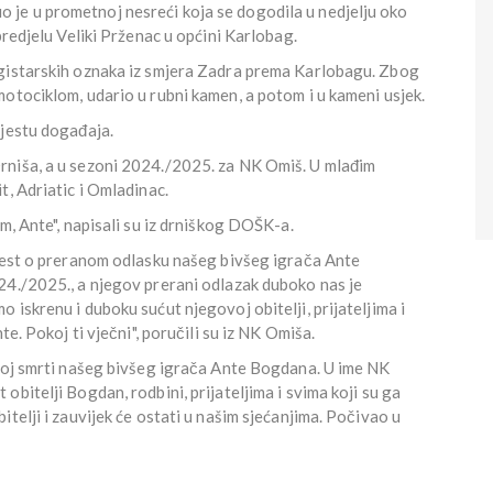
je u prometnoj nesreći koja se dogodila u nedjelju oko
predjelu Veliki Prženac u općini Karlobag.
egistarskih oznaka iz smjera Zadra prema Karlobagu. Zbog
otociklom, udario u rubni kamen, a potom i u kameni usjek.
mjestu događaja.
rniša, a u sezoni 2024./2025. za NK Omiš. U mlađim
t, Adriatic i Omladinac.
m, Ante", napisali su iz drniškog DOŠK-a.
ijest o preranom odlasku našeg bivšeg igrača Ante
24./2025., a njegov prerani odlazak duboko nas je
iskrenu i duboku sućut njegovoj obitelji, prijateljima i
te. Pokoj ti vječni", poručili su iz NK Omiša.
čnoj smrti našeg bivšeg igrača Ante Bogdana. U ime NK
bitelji Bogdan, rodbini, prijateljima i svima koji su ga
telji i zauvijek će ostati u našim sjećanjima. Počivao u