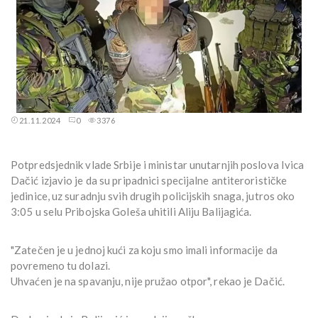
21.11.2024
0
3376
Potpredsjednik vlade Srbije i ministar unutarnjih poslova Ivica
Dačić izjavio je da su pripadnici specijalne antiterorističke
jedinice, uz suradnju svih drugih policijskih snaga, jutros oko
3:05 u selu Pribojska Goleša uhitili Aliju Balijagića.
"Zatečen je u jednoj kući za koju smo imali informacije da
povremeno tu dolazi.
Uhvaćen je na spavanju, nije pružao otpor", rekao je Dačić.