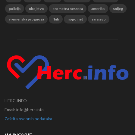
policija
ubojstvo
prometna nesreca
amerika
snijeg
vremenska prognoza
fbih
nogomet
sarajevo
HERC.INFO
Email: info@herc.info
Zaštita osobnih podataka
NAJNOVIJE