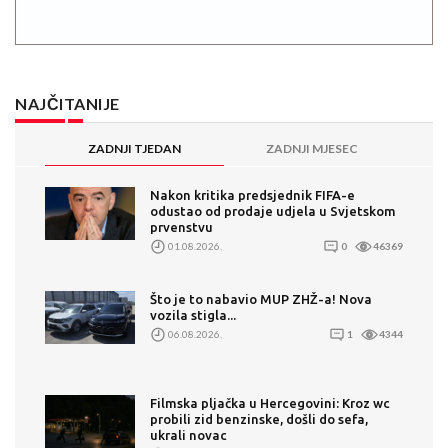
NAJČITANIJE
ZADNJI TJEDAN
ZADNJI MJESEC
Nakon kritika predsjednik FIFA-e
odustao od prodaje udjela u Svjetskom
prvenstvu
01.08.2026.
0
46369
Što je to nabavio MUP ZHŽ-a! Nova
vozila stigla...
06.08.2026.
1
4344
Filmska pljačka u Hercegovini: Kroz wc
probili zid benzinske, došli do sefa,
ukrali novac