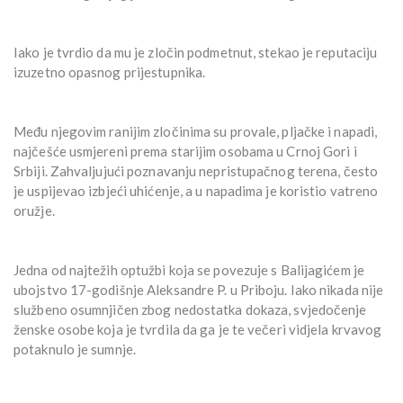
Iako je tvrdio da mu je zločin podmetnut, stekao je reputaciju
izuzetno opasnog prijestupnika.
Među njegovim ranijim zločinima su provale, pljačke i napadi,
najčešće usmjereni prema starijim osobama u Crnoj Gori i
Srbiji. Zahvaljujući poznavanju nepristupačnog terena, često
je uspijevao izbjeći uhićenje, a u napadima je koristio vatreno
oružje.
Jedna od najtežih optužbi koja se povezuje s Balijagićem je
ubojstvo 17-godišnje Aleksandre P. u Priboju. Iako nikada nije
službeno osumnjičen zbog nedostatka dokaza, svjedočenje
ženske osobe koja je tvrdila da ga je te večeri vidjela krvavog
potaknulo je sumnje.