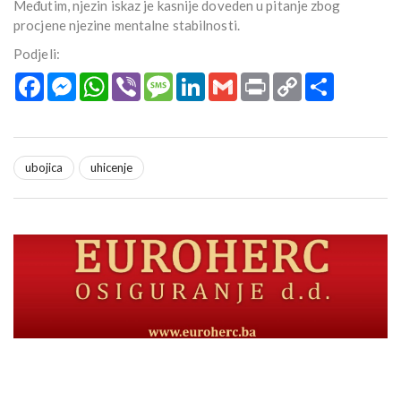
Međutim, njezin iskaz je kasnije doveden u pitanje zbog
procjene njezine mentalne stabilnosti.
Podjeli:
Facebook
Messenger
WhatsApp
Viber
Message
LinkedIn
Gmail
Print
Copy
Podijeli
Link
ubojica
uhicenje