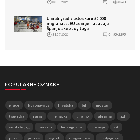
03.08.2026.
0
3564
U mali gradić ušlo skoro 50.000
migranata. EU zemlje napadaju
Španjolsku zbog toga
31.07.2026.
0
2295
POPULARNE OZNAKE
grude
koronavirus
hrvatska
bih
mostar
tragedija
rusija
njemacka
dinamo
ukrajina
zzh
siroki brijeg
nesreca
hercegovina
posusje
rat
pozar
potres
zagreb
dragan covic
medjugorje