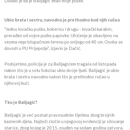
Dodao je da je Balijagić imao dvije puške.
Ubio brata i sestru, navodno je prethodno kod njih ručao
"Jednu lovačku pušku, bokericu i drugu - lovački karabin,
prerađen od vojne puške papovke. Uhićenje je obavljeno na
veoma nepristupačnom terenu po snijegu od 40 cm. Osoba se
dovodi u PU Prijepolje”, izjavio je Dačić.
Podsjetimo, policija je za Balijagićem tragala od listopada
nakon što je u selu Sokolac ubio dvoje ljudi. Balijagić je ubio
brata i sestru navodno nakon što je prethodno ručao u
njihovoj kući.
Tko je Balijagić?
Balijagić je već poznat pravosudnim tijelima zbog brojnih
kaznenih djela. Najteži zločin u njegovoj evidenciji je silovanje
starice, zbog kojeg je 2015. osuđen na sedam godina zatvora.