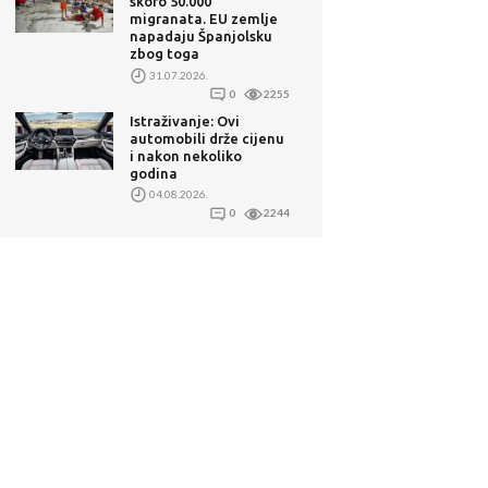
skoro 50.000
migranata. EU zemlje
napadaju Španjolsku
zbog toga
31.07.2026.
0
2255
Istraživanje: Ovi
automobili drže cijenu
i nakon nekoliko
godina
04.08.2026.
0
2244