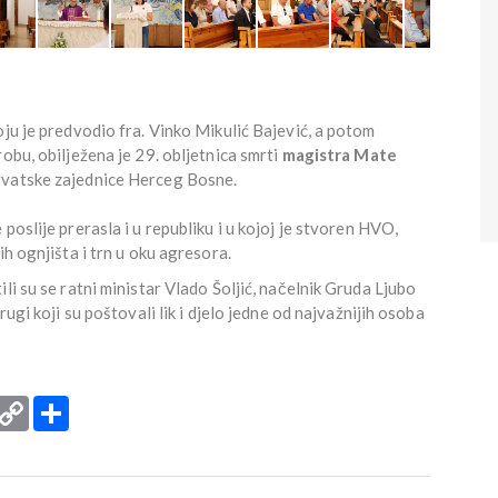
oju je predvodio fra. Vinko Mikulić Bajević, a potom
obu, obilježena je 29. obljetnica smrti
magistra Mate
Hrvatske zajednice Herceg Bosne.
poslije prerasla i u republiku i u kojoj je stvoren HVO,
ih ognjišta i trn u oku agresora.
li su se ratni ministar Vlado Šoljić, načelnik Gruda Ljubo
rugi koji su poštovali lik i djelo jedne od najvažnijih osoba
rint
Copy
Podijeli
Link