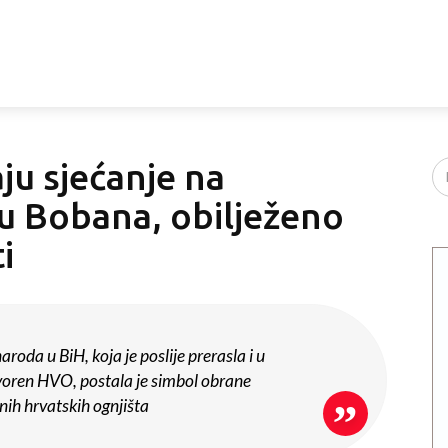
u sjećanje na
u Bobana, obilježeno
i
roda u BiH, koja je poslije prerasla i u
stvoren HVO, postala je simbol obrane
tnih hrvatskih ognjišta