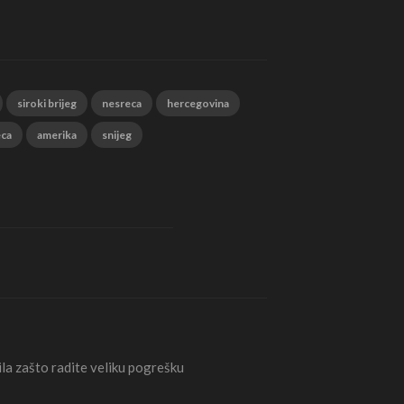
siroki brijeg
nesreca
hercegovina
eca
amerika
snijeg
la zašto radite veliku pogrešku