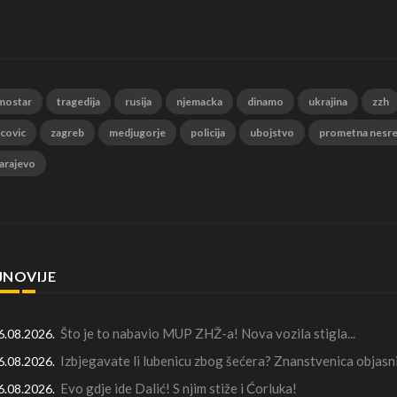
mostar
tragedija
rusija
njemacka
dinamo
ukrajina
zzh
 covic
zagreb
medjugorje
policija
ubojstvo
prometna nesr
arajevo
JNOVIJE
Što je to nabavio MUP ZHŽ-a! Nova vozila stigla...
6.08.2026.
Izbjegavate li lubenicu zbog šećera? Znanstvenica objasni
6.08.2026.
Evo gdje ide Dalić! S njim stiže i Ćorluka!
6.08.2026.