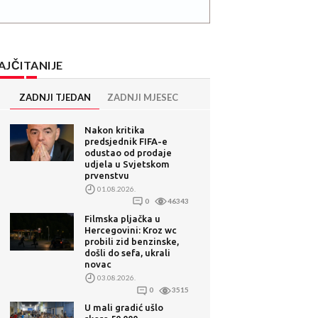
AJČITANIJE
ZADNJI TJEDAN
ZADNJI MJESEC
Nakon kritika
predsjednik FIFA-e
odustao od prodaje
udjela u Svjetskom
prvenstvu
01.08.2026.
0
46343
Filmska pljačka u
Hercegovini: Kroz wc
probili zid benzinske,
došli do sefa, ukrali
novac
03.08.2026.
0
3515
U mali gradić ušlo