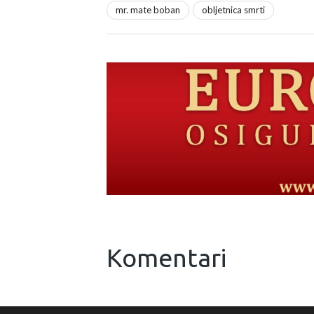
mr. mate boban
obljetnica smrti
Komentari