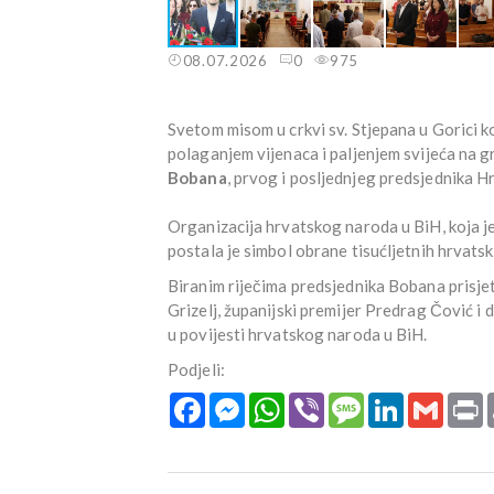
08.07.2026
0
975
Svetom misom u crkvi sv. Stjepana u Gorici k
polaganjem vijenaca i paljenjem svijeća na gr
Bobana
, prvog i posljednjeg predsjednika 
Organizacija hrvatskog naroda u BiH, koja je 
postala je simbol obrane tisućljetnih hrvatsk
Biranim riječima predsjednika Bobana prisjeti
Grizelj, županijski premijer Predrag Čović i d
u povijesti hrvatskog naroda u BiH.
Podjeli:
Facebook
Messenger
WhatsApp
Viber
Message
LinkedIn
Gmail
P