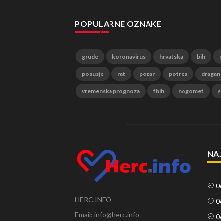
POPULARNE OZNAKE
grude
koronavirus
hrvatska
bih
posusje
rat
pozar
potres
dragan
vremenska prognoza
fbih
nogomet
s
NA
0
HERC.INFO
0
Email: info@herc.info
0