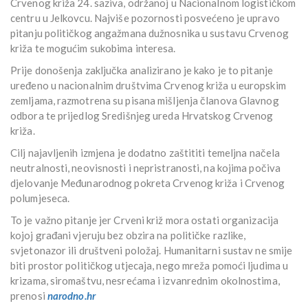
Crvenog križa 24. saziva, održanoj u Nacionalnom logističkom
centru u Jelkovcu. Najviše pozornosti posvećeno je upravo
pitanju političkog angažmana dužnosnika u sustavu Crvenog
križa te mogućim sukobima interesa.
Prije donošenja zaključka analizirano je kako je to pitanje
uređeno u nacionalnim društvima Crvenog križa u europskim
zemljama, razmotrena su pisana mišljenja članova Glavnog
odbora te prijedlog Središnjeg ureda Hrvatskog Crvenog
križa.
Cilj najavljenih izmjena je dodatno zaštititi temeljna načela
neutralnosti, neovisnosti i nepristranosti, na kojima počiva
djelovanje Međunarodnog pokreta Crvenog križa i Crvenog
polumjeseca.
To je važno pitanje jer Crveni križ mora ostati organizacija
kojoj građani vjeruju bez obzira na političke razlike,
svjetonazor ili društveni položaj. Humanitarni sustav ne smije
biti prostor političkog utjecaja, nego mreža pomoći ljudima u
krizama, siromaštvu, nesrećama i izvanrednim okolnostima,
prenosi
narodno.hr