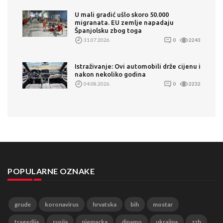
U mali gradić ušlo skoro 50.000
migranata. EU zemlje napadaju
Španjolsku zbog toga
31.07.2026.
0
2243
Istraživanje: Ovi automobili drže cijenu i
nakon nekoliko godina
04.08.2026.
0
2232
POPULARNE OZNAKE
grude
koronavirus
hrvatska
bih
mostar
tragedija
rusija
njemacka
dinamo
ukrajina
zzh