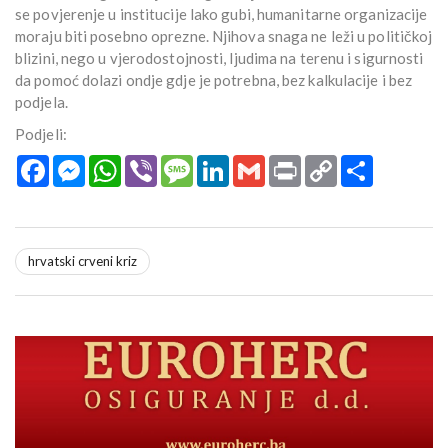
se povjerenje u institucije lako gubi, humanitarne organizacije
moraju biti posebno oprezne. Njihova snaga ne leži u političkoj
blizini, nego u vjerodostojnosti, ljudima na terenu i sigurnosti
da pomoć dolazi ondje gdje je potrebna, bez kalkulacije i bez
podjela.
Podjeli:
Facebook
Messenger
WhatsApp
Viber
Message
LinkedIn
Gmail
Print
Copy
Podijeli
Link
hrvatski crveni kriz