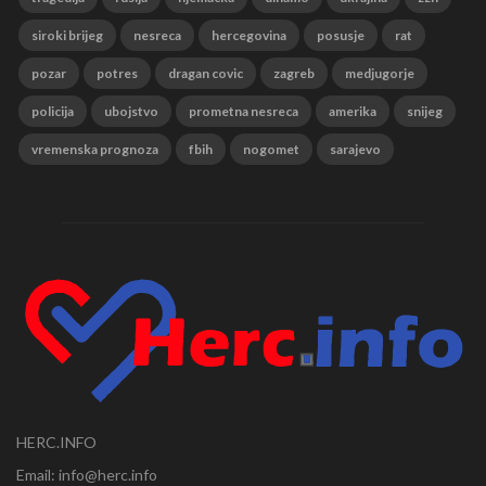
siroki brijeg
nesreca
hercegovina
posusje
rat
pozar
potres
dragan covic
zagreb
medjugorje
policija
ubojstvo
prometna nesreca
amerika
snijeg
vremenska prognoza
fbih
nogomet
sarajevo
HERC.INFO
Email: info@herc.info