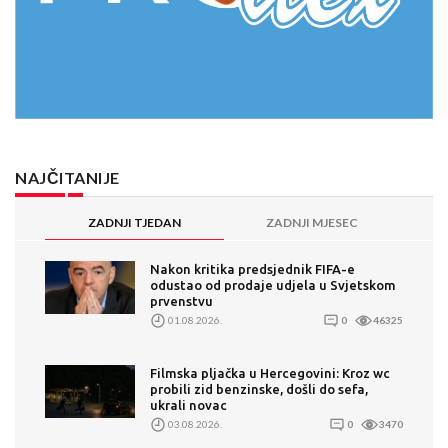
NAJČITANIJE
ZADNJI TJEDAN
ZADNJI MJESEC
Nakon kritika predsjednik FIFA-e
odustao od prodaje udjela u Svjetskom
prvenstvu
01.08.2026.
0
46325
Filmska pljačka u Hercegovini: Kroz wc
probili zid benzinske, došli do sefa,
ukrali novac
03.08.2026.
0
3470