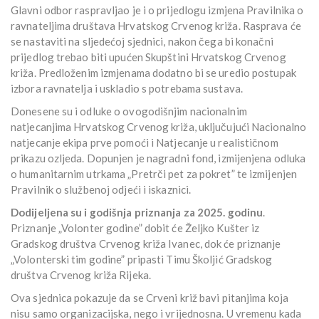
Glavni odbor raspravljao je i o prijedlogu izmjena Pravilnika o
ravnateljima društava Hrvatskog Crvenog križa. Rasprava će
se nastaviti na sljedećoj sjednici, nakon čega bi konačni
prijedlog trebao biti upućen Skupštini Hrvatskog Crvenog
križa. Predloženim izmjenama dodatno bi se uredio postupak
izbora ravnatelja i uskladio s potrebama sustava.
Donesene su i odluke o ovogodišnjim nacionalnim
natjecanjima Hrvatskog Crvenog križa, uključujući Nacionalno
natjecanje ekipa prve pomoći i Natjecanje u realističnom
prikazu ozljeda. Dopunjen je nagradni fond, izmijenjena odluka
o humanitarnim utrkama „Pretrči pet za pokret” te izmijenjen
Pravilnik o službenoj odjeći i iskaznici.
Dodijeljena su i godišnja priznanja za 2025. godinu
.
Priznanje „Volonter godine” dobit će Željko Kušter iz
Gradskog društva Crvenog križa Ivanec, dok će priznanje
„Volonterski tim godine” pripasti Timu Školjić Gradskog
društva Crvenog križa Rijeka.
Ova sjednica pokazuje da se Crveni križ bavi pitanjima koja
nisu samo organizacijska, nego i vrijednosna. U vremenu kada