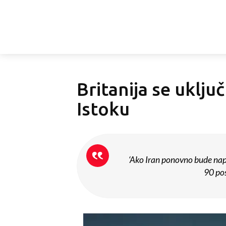
Britanija se uklju
Istoku
‘Ako Iran ponovno bude na
90 pos