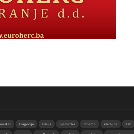
mostar
tragedija
rusija
njemacka
dinamo
ukrajina
zzh