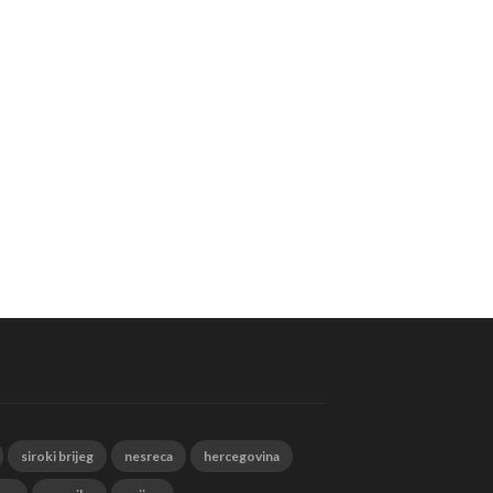
siroki brijeg
nesreca
hercegovina