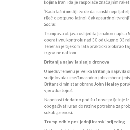
kojima Iran i dalje raspolaže značajnim ra
‘Kada lažni mediji tvrde da iranski neprijatel
riječ o potpuno lažnoj, čak apsurdnoj tvrdnji
Social
.
Trumpova objava uslijedila je nakon napisa
N
operativnu kontrolu nad 30 od ukupno 33 rak
Teheran je tijekom rata praktički blokirao ta
trgovine naftom.
Britanija najavila slanje dronova
U međuvremenu je Velika Britanija najavila s
sudjelovala u međunarodnoj obrambenoj misi
Britanski ministar obrane
John Healey
poruč
vjerodostojna’.
Napetosti dodatno podižu i nove prijetnje iz
obogaćivati uran do razine potrebne za pr
sukob, prenosi.
Trump odbio posljednji iranski prijedlog