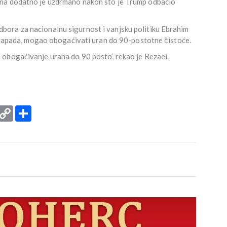
ana dodatno je uzdrmano nakon što je Trump odbacio
ora za nacionalnu sigurnost i vanjsku politiku Ebrahim
og napada, mogao obogaćivati uran do 90-postotne čistoće.
obogaćivanje urana do 90 posto’, rekao je Rezaei.
rint
Copy
Podijeli
Link