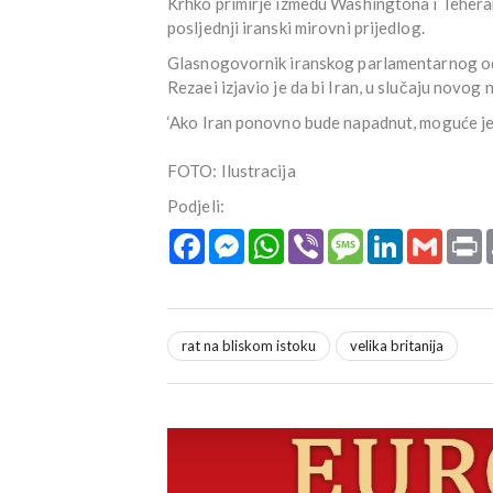
Krhko primirje između Washingtona i Teher
posljednji iranski mirovni prijedlog.
Glasnogovornik iranskog parlamentarnog odb
Rezaei izjavio je da bi Iran, u slučaju nov
‘Ako Iran ponovno bude napadnut, moguće je 
FOTO: Ilustracija
Podjeli:
Facebook
Messenger
WhatsApp
Viber
Message
LinkedIn
Gmail
P
rat na bliskom istoku
velika britanija