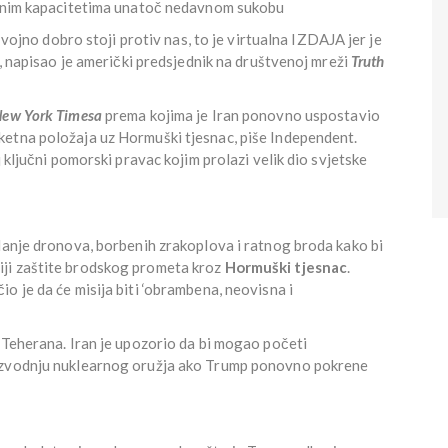
ketnim kapacitetima unatoč nedavnom sukobu
j vojno dobro stoji protiv nas, to je virtualna IZDAJA jer je
’, napisao je američki predsjednik na društvenoj mreži
Truth
ew York Timesa
prema kojima je Iran ponovno uspostavio
etna položaja uz Hormuški tjesnac, piše Independent.
j ključni pomorski pravac kojim prolazi velik dio svjetske
lanje dronova, borbenih zrakoplova i ratnog broda kako bi
ji zaštite brodskog prometa kroz
Hormuški tjesnac
.
io je da će misija biti ‘obrambena, neovisna i
 Teherana. Iran je upozorio da bi mogao početi
oizvodnju nuklearnog oružja ako Trump ponovno pokrene