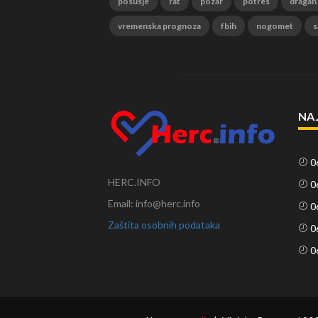
posusje
rat
pozar
potres
dragan
vremenska prognoza
fbih
nogomet
s
NA
0
HERC.INFO
0
Email: info@herc.info
0
Zaštita osobnih podataka
0
0