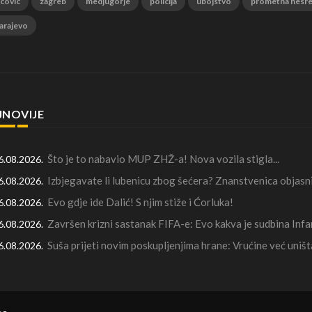
 covic
zagreb
medjugorje
policija
ubojstvo
prometna nesr
arajevo
JNOVIJE
Što je to nabavio MUP ZHŽ-a! Nova vozila stigla...
6.08.2026.
Izbjegavate li lubenicu zbog šećera? Znanstvenica objasni
6.08.2026.
Evo gdje ide Dalić! S njim stiže i Ćorluka!
6.08.2026.
Završen krizni sastanak FIFA-e: Evo kakva je sudbina Infa
6.08.2026.
Suša prijeti novim poskupljenjima hrane: Vrućine već uništ
6.08.2026.