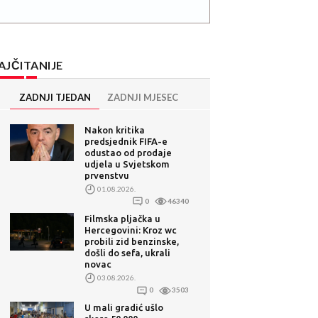
AJČITANIJE
ZADNJI TJEDAN
ZADNJI MJESEC
Nakon kritika
predsjednik FIFA-e
odustao od prodaje
udjela u Svjetskom
prvenstvu
01.08.2026.
0
46340
Filmska pljačka u
Hercegovini: Kroz wc
probili zid benzinske,
došli do sefa, ukrali
novac
03.08.2026.
0
3503
U mali gradić ušlo