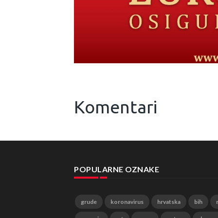
Komentari
POPULARNE OZNAKE
grude
koronavirus
hrvatska
bih