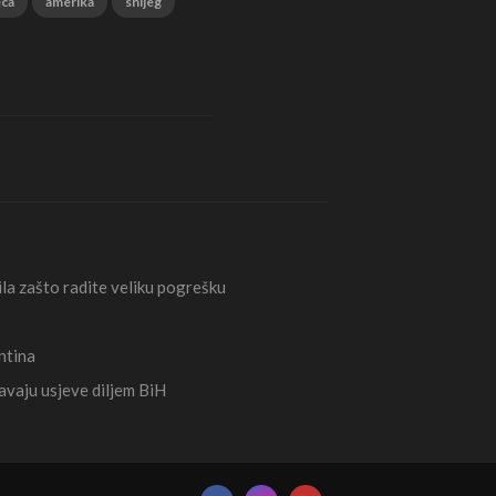
eca
amerika
snijeg
la zašto radite veliku pogrešku
ntina
avaju usjeve diljem BiH