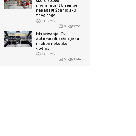
skoro 50.000
migranata. EU zemlje
napadaju Španjolsku
zbog toga
31.07.2026.
0
2253
Istraživanje: Ovi
automobili drže cijenu
i nakon nekoliko
godina
04.08.2026.
0
2240