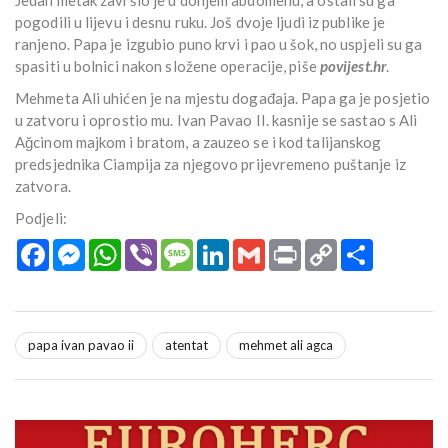
Jedan metak završio je u donjem abdomenu, a ostali su ga
pogodili u lijevu i desnu ruku. Još dvoje ljudi iz publike je
ranjeno. Papa je izgubio puno krvi i pao u šok, no uspjeli su ga
spasiti u bolnici nakon složene operacije, piše
povijest.hr
.
Mehmeta Ali uhićen je na mjestu događaja. Papa ga je posjetio
u zatvoru i oprostio mu. Ivan Pavao II. kasnije se sastao s Ali
Ağcinom majkom i bratom, a zauzeo se i kod talijanskog
predsjednika Ciampija za njegovo prijevremeno puštanje iz
zatvora.
Podjeli:
Facebook
Messenger
WhatsApp
Viber
Message
LinkedIn
Gmail
Print
Copy
Podijeli
Link
papa ivan pavao ii
atentat
mehmet ali agca