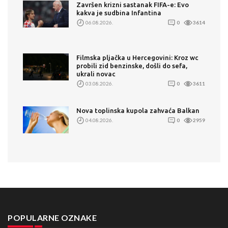
Završen krizni sastanak FIFA-e: Evo
kakva je sudbina Infantina
06.08.2026.
0
3614
Filmska pljačka u Hercegovini: Kroz wc
probili zid benzinske, došli do sefa,
ukrali novac
03.08.2026.
0
3611
Nova toplinska kupola zahvaća Balkan
04.08.2026.
0
2959
POPULARNE OZNAKE