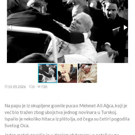
13.05.2026
0
720
Na papu je iz okupljene gomile pucao Mehmet Ali Ağca, koji je
već bio tražen zbog ubojstva jednog novinara u Turskoj.
Ispalio je nekoliko hitaca iz pištolja, od čega su četiri pogodila
Svetog Oca.