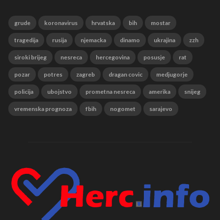
grude
koronavirus
hrvatska
bih
mostar
tragedija
rusija
njemacka
dinamo
ukrajina
zzh
siroki brijeg
nesreca
hercegovina
posusje
rat
pozar
potres
zagreb
dragan covic
medjugorje
policija
ubojstvo
prometna nesreca
amerika
snijeg
vremenska prognoza
fbih
nogomet
sarajevo