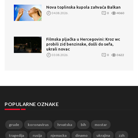
Nova toplinska kupola zahvaća Balkan
04.08.2026.
0
4060
Filmska pljačka u Hercegovini: Kroz wc
probili zid benzinske, došli do sefa,
ukrali novac
03.08.2026.
0
3622
POPULARNE OZNAKE
grude
koronavirus
hrvatska
bih
mostar
tragedija
rusija
njemacka
dinamo
ukrajina
zzh