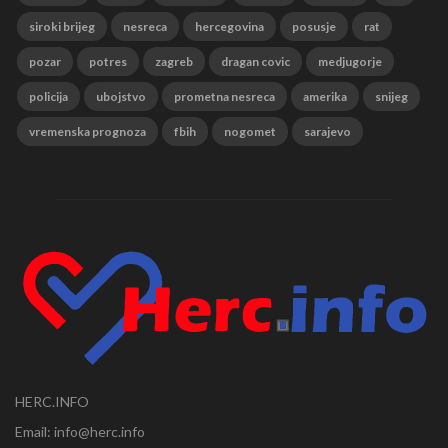
siroki brijeg
nesreca
hercegovina
posusje
rat
pozar
potres
zagreb
dragan covic
medjugorje
policija
ubojstvo
prometna nesreca
amerika
snijeg
vremenska prognoza
fbih
nogomet
sarajevo
HERC.INFO
Email: info@herc.info