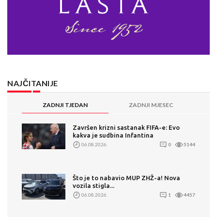
NAJČITANIJE
ZADNJI TJEDAN
ZADNJI MJESEC
Završen krizni sastanak FIFA-e: Evo
kakva je sudbina Infantina
06.08.2026.
0
5144
Što je to nabavio MUP ZHŽ-a! Nova
vozila stigla...
06.08.2026.
1
4457