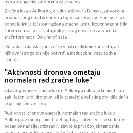
ova potonja bila zatvorena za promet.
Zračna luka u Aalborgu, gradu na sjeveru Danske, zatvorena
je sinoć zbog upad dronova u taj zračni prostor. Podsjetimo u
ponedjeljak je iz istog razloga zračna luka u Kopenhagenu bila
zatvorena na četiri sata, dok je istog dana bio zatvoren i
zračni promet u Oslu na tri sata.
Od tada su danske i norveške vlasti u bliskom kontaktu, ali
njihova istraga još nije potvrdila međusobnu vezu ta dva
slučaja.
"Aktivnosti dronova ometaju
normalan rad zračne luke"
Glasnogovornik zračne luke u Aalborgu odbio je komentirati
zabilježeni broj dronova, ali je tamošnja policija potvrdila da ih
je primijećen veći broj.
"Aktivnosti dronova ometaju normalan rad zračne luke u
Aalborgu. Zračni promet je zbog toga zatvoren i svi su letovi,
odsad pa nadalje, otkazani", izjavio je prvi čovjek tamošnje
policije Jesper Bojgaard, dodavši da se situacija s njihove