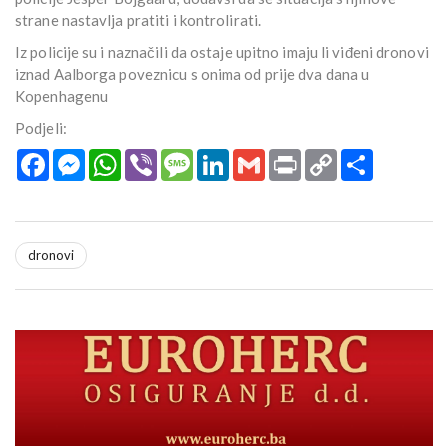
strane nastavlja pratiti i kontrolirati.
Iz policije su i naznačili da ostaje upitno imaju li viđeni dronovi
iznad Aalborga poveznicu s onima od prije dva dana u
Kopenhagenu
Podjeli:
Facebook
Messenger
WhatsApp
Viber
Message
LinkedIn
Gmail
Print
Copy
Podijeli
Link
dronovi