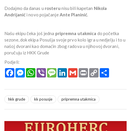
Dodajmo da danas u
rosteru
nisu bili kapetan
Nikola
Andrijanić
i novo pojačanje
Ante Planinić
.
Našu ekipu čeka još jedna
pripremna utakmica
do početka
sezone, dok ekipa Posušja svoje prvo kolo igra u nedjelju i to u
našoj dvorani kao domaćin zbog radova u njihovoj dvorani,
poručuju iz HKK Grude
Podjeli:
Facebook
Messenger
WhatsApp
Viber
Message
LinkedIn
Gmail
Print
Copy
Podijeli
Link
hkk grude
kk posusje
pripremna utakmica