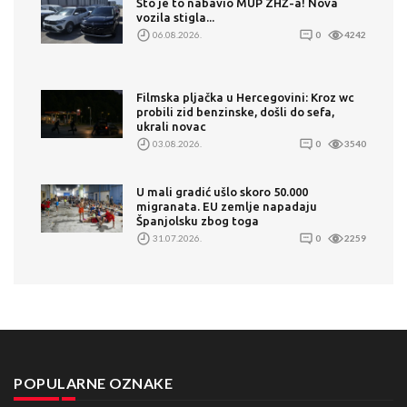
Što je to nabavio MUP ZHŽ-a! Nova
vozila stigla...
06.08.2026.
0
4242
Filmska pljačka u Hercegovini: Kroz wc
probili zid benzinske, došli do sefa,
ukrali novac
03.08.2026.
0
3540
U mali gradić ušlo skoro 50.000
migranata. EU zemlje napadaju
Španjolsku zbog toga
31.07.2026.
0
2259
POPULARNE OZNAKE