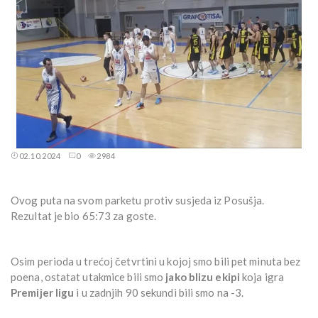
02.10.2024
0
2984
Ovog puta na svom parketu protiv susjeda iz Posušja.
Rezultat je bio 65:73 za goste.
Osim perioda u trećoj četvrtini u kojoj smo bili pet minuta bez
poena, ostatat utakmice bili smo
jako blizu ekipi
koja igra
Premijer ligu
i u zadnjih 90 sekundi bili smo na -3.