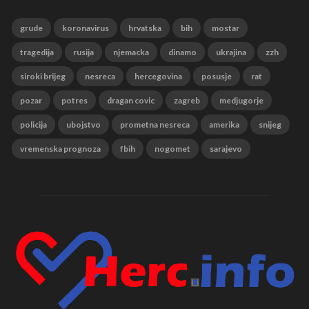
grude
koronavirus
hrvatska
bih
mostar
tragedija
rusija
njemacka
dinamo
ukrajina
zzh
siroki brijeg
nesreca
hercegovina
posusje
rat
pozar
potres
dragan covic
zagreb
medjugorje
policija
ubojstvo
prometna nesreca
amerika
snijeg
vremenska prognoza
fbih
nogomet
sarajevo