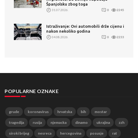
Španjolsku zbog toga
31.07.2026.
0
2245
Istraživanje: Ovi automobili drže cijenu i
nakon nekoliko godina
04.08.2026.
0
2233
POPULARNE OZNAKE
grude
koronavirus
hrvatska
bih
mostar
tragedija
rusija
njemacka
dinamo
ukrajina
zzh
siroki brijeg
nesreca
hercegovina
posusje
rat