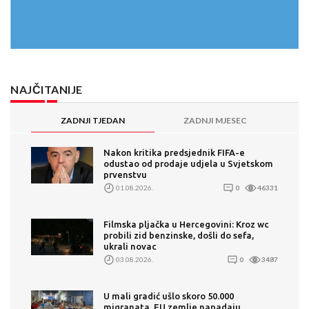
NAJČITANIJE
ZADNJI TJEDAN
ZADNJI MJESEC
Nakon kritika predsjednik FIFA-e
odustao od prodaje udjela u Svjetskom
prvenstvu
01.08.2026.
0
46331
Filmska pljačka u Hercegovini: Kroz wc
probili zid benzinske, došli do sefa,
ukrali novac
03.08.2026.
0
3487
U mali gradić ušlo skoro 50.000
migranata. EU zemlje napadaju