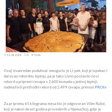
13.08.2024
0
5106
Ovaj izvanredan poduhvat omogućio je Li-pek, koji je ispekao i
darovao rekordnu lepinju, pa je tako Livno postavilo novi
rekord u pripremi ćevapa s 2.600 komada u jednoj lepinji,
nadmašivši prethodni rekord od 2.499 ćevapa, prenosi
PROtv
Za pripremu 65 kilograma mesa bio je odgovoran Vilim Rubić,
koji je nakon deset godina provedenih u Njemačkoj, gdje je