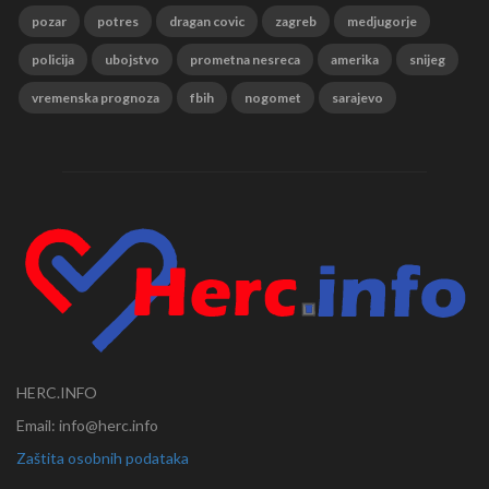
pozar
potres
dragan covic
zagreb
medjugorje
policija
ubojstvo
prometna nesreca
amerika
snijeg
vremenska prognoza
fbih
nogomet
sarajevo
HERC.INFO
Email: info@herc.info
Zaštita osobnih podataka