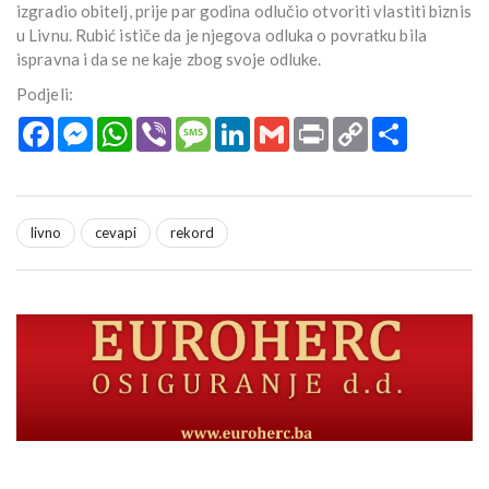
izgradio obitelj, prije par godina odlučio otvoriti vlastiti biznis
u Livnu. Rubić ističe da je njegova odluka o povratku bila
ispravna i da se ne kaje zbog svoje odluke.
Podjeli:
Facebook
Messenger
WhatsApp
Viber
Message
LinkedIn
Gmail
Print
Copy
Podijeli
Link
livno
cevapi
rekord