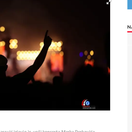
N
rević izjavio je, uoči koncerta Marka Perkovića