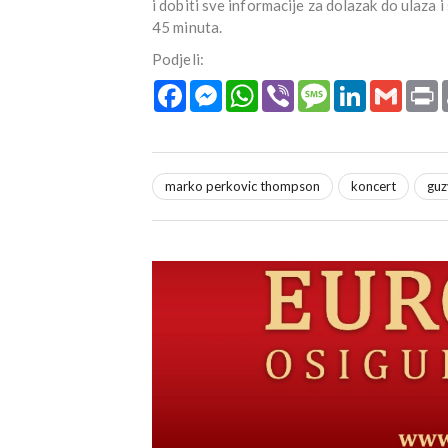
i dobiti sve informacije za dolazak do ulaza 
45 minuta.
Podjeli:
Facebook
Messenger
WhatsApp
Viber
Message
LinkedIn
Gmail
P
marko perkovic thompson
koncert
guz