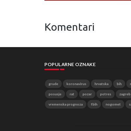
Komentari
POPULARNE OZNAKE
grude
koronavirus
hrvatska
bih
posusje
rat
pozar
potres
zagreb
vremenska prognoza
fbih
nogomet
s