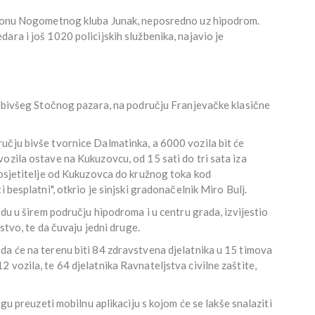
adionu Nogometnog kluba Junak, neposredno uz hipodrom.
ara i još 1020 policijskih službenika, najavio je
tu bivšeg Stočnog pazara, na području Franjevačke klasične
učju bivše tvornice Dalmatinka, a 6000 vozila bit će
ozila ostave na Kukuzovcu, od 15 sati do tri sata iza
posjetitelje od Kukuzovca do kružnog toka kod
 besplatni", otkrio je sinjski gradonačelnik Miro Bulj.
odu u širem području hipodroma i u centru grada, izvijestio
nstvo, te da čuvaju jedni druge.
da će na terenu biti 84 zdravstvena djelatnika u 15 timova
 vozila, te 64 djelatnika Ravnateljstva civilne zaštite,
ogu preuzeti mobilnu aplikaciju s kojom će se lakše snalaziti