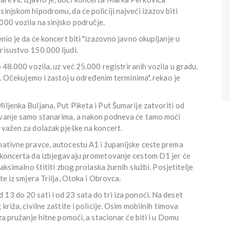
injskom hipodromu, da će policiji najveći izazov biti
000 vozila na sinjsko područje.
enio je da će koncert biti "izazovno javno okupljanje u
risustvo 150.000 ljudi.
o 48.000 vozila, uz već 25.000 registriranih vozila u gradu.
ve. Očekujemo i zastoj u određenim terminima", rekao je
iljenka Buljana, Put Piketa i Put Šumarije zatvoriti od
tovanje samo stanarima, a nakon podneva će tamo moći
 važen za dolazak pješke na koncert.
rnativne pravce, autocestu A1 i županijske ceste prema
e koncerta da izbjegavaju prometovanje cestom D1 jer će
maksimalno štititi zbog prolaska žurnih službi. Posjetitelje
te iz smjera Trilja, Otoka i Obrovca.
13 do 20 sati i od 23 sata do tri iza ponoći. Na deset
križa, civilne zaštite i policije. Osim mobilnih timova
 za pružanje hitne pomoći, a stacionar će biti i u Domu