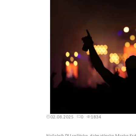
02.08.2025
0
1834
Načelnik PU splitsko-dalmatinske Marko Srda