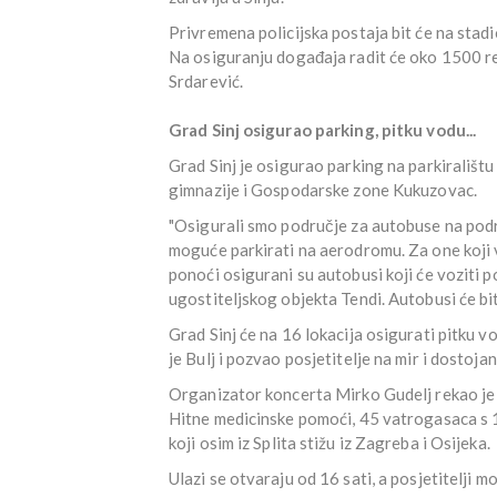
Privremena policijska postaja bit će na st
Na osiguranju događaja radit će oko 1500 red
Srdarević.
Grad Sinj osigurao parking, pitku vodu...
Grad Sinj je osigurao parking na parkirališ
gimnazije i Gospodarske zone Kukuzovac.
"Osigurali smo područje za autobuse na podr
moguće parkirati na aerodromu. Za one koji v
ponoći osigurani su autobusi koji će voziti 
ugostiteljskog objekta Tendi. Autobusi će biti
Grad Sinj će na 16 lokacija osigurati pitku v
je Bulj i pozvao posjetitelje na mir i dostoja
Organizator koncerta Mirko Gudelj rekao je 
Hitne medicinske pomoći, 45 vatrogasaca s 12
koji osim iz Splita stižu iz Zagreba i Osijeka.
Ulazi se otvaraju od 16 sati, a posjetitelji m