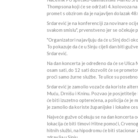
Thompsona koji će se održati 4. kolovoza na s
promet s obzirom da je najavljen dolazak 48.
Srdarević je na konferenciji za novinare ocij
svakom smislu", prvenstveno jer se očekuje p
"Organizatori najavljuju da će u Sinj doći ok
To pokazuje da će u Sinju cijeli dan biti guž
Srdarević.
Na dan koncerta je određeno da će se Ulica M
osam sati, do 12 sati dozvolit će se prome
proći samo žurne službe. Te ulice su posebno
Srdarević je zamolio vozače da koriste alte
Muću, Drnišu i Kninu. Pozvao je posjetitelj
će biti izuzetno opterećena, a policija će je 
je zamolio da koriste županijske i lokalne ces
Najveće gužve očekuju se na dan koncerta od 
lokacija će biti timovi Hitne pomoći, Crvenog 
hitnih službi, na hipodromu će biti stacionar
zdravlja u Sinju.