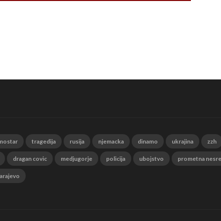
mostar
tragedija
rusija
njemacka
dinamo
ukrajina
zzh
dragan covic
medjugorje
policija
ubojstvo
prometna nesr
arajevo