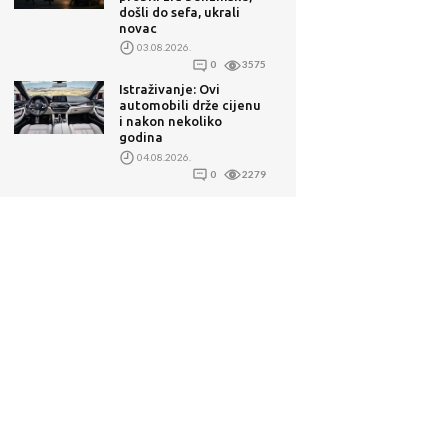
došli do sefa, ukrali
novac
03.08.2026.
0
3575
Istraživanje: Ovi
automobili drže cijenu
i nakon nekoliko
godina
04.08.2026.
0
2279