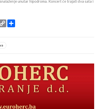
i snalaženje unutar hipodroma. Koncert će trajati dva sata i
rint
Copy
Podijeli
Link
va