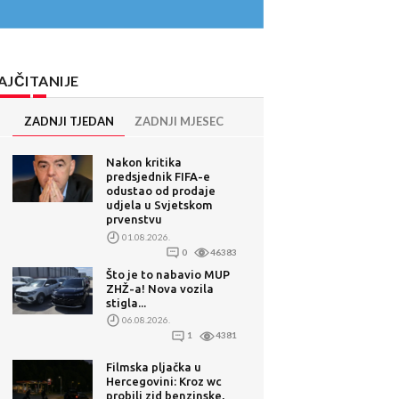
AJČITANIJE
ZADNJI TJEDAN
ZADNJI MJESEC
Nakon kritika
predsjednik FIFA-e
odustao od prodaje
udjela u Svjetskom
prvenstvu
01.08.2026.
0
46383
Što je to nabavio MUP
ZHŽ-a! Nova vozila
stigla...
06.08.2026.
1
4381
Filmska pljačka u
Hercegovini: Kroz wc
probili zid benzinske,