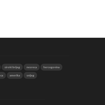
siroki brijeg
nesreca
hercegovina
eca
amerika
snijeg