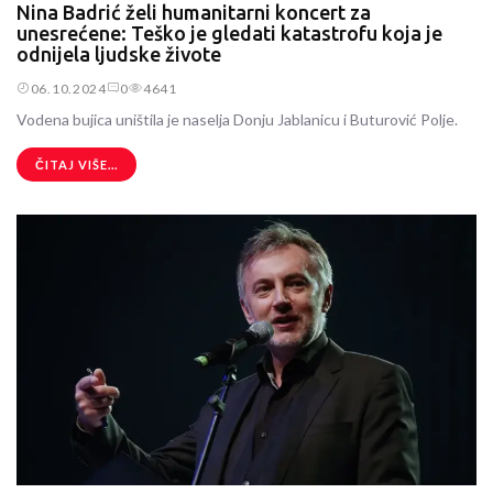
Nina Badrić želi humanitarni koncert za
unesrećene: Teško je gledati katastrofu koja je
odnijela ljudske živote
06.10.2024
0
4641
Vodena bujica uništila je naselja Donju Jablanicu i Buturović Polje.
ČITAJ VIŠE...