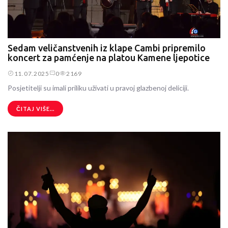
Sedam veličanstvenih iz klape Cambi pripremilo
koncert za pamćenje na platou Kamene ljepotice
11.07.2025
0
2169
Posjetitelji su imali priliku uživati u pravoj glazbenoj deliciji.
ČITAJ VIŠE...