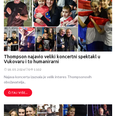
Thompson najavio veliki koncertni spektakl u
Vukovaru i to humanirarni
18.05.2026
0
1102
Najava koncerta izazvala je velik interes Thompsonovih
obožavatelja..
ČITAJ VIŠE...