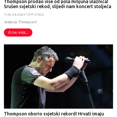
Thompson prodao više od pola milijuna ulaznica!
Srušen svjetski rekod, slijedi nam koncert stoljeća
03.04.2025
0
17425
Jedan je Thompson!
ČITAJ VIŠE...
Thompson oborio svjetski rekord! Hrvati imaju