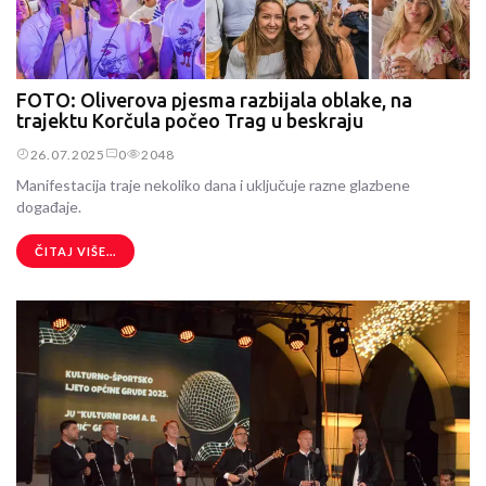
FOTO: Oliverova pjesma razbijala oblake, na
trajektu Korčula počeo Trag u beskraju
26.07.2025
0
2048
Manifestacija traje nekoliko dana i uključuje razne glazbene
događaje.
ČITAJ VIŠE...