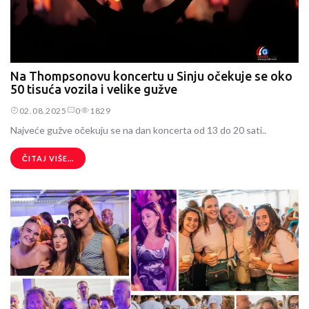
Na Thompsonovu koncertu u Sinju očekuje se oko
50 tisuća vozila i velike gužve
02.08.2025
0
1829
Najveće gužve očekuju se na dan koncerta od 13 do 20 sati..
ČITAJ VIŠE...