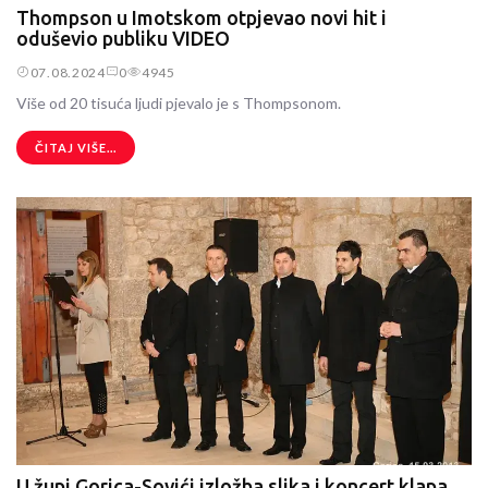
Thompson u Imotskom otpjevao novi hit i
oduševio publiku VIDEO
07.08.2024
0
4945
Više od 20 tisuća ljudi pjevalo je s Thompsonom.
ČITAJ VIŠE...
U župi Gorica-Sovići izložba slika i koncert klapa