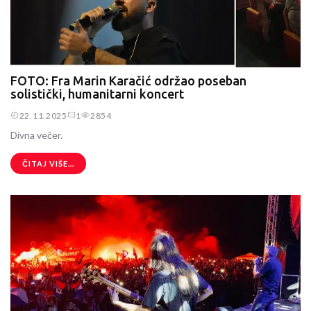
FOTO: Fra Marin Karačić održao poseban
solistički, humanitarni koncert
22.11.2025
1
2854
Divna večer.
ČITAJ VIŠE...