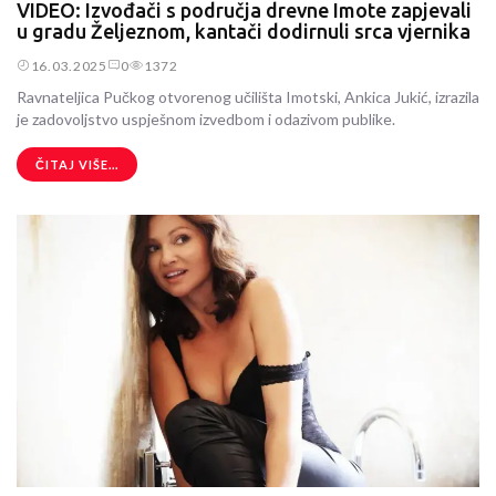
VIDEO: Izvođači s područja drevne Imote zapjevali
u gradu Željeznom, kantači dodirnuli srca vjernika
16.03.2025
0
1372
Ravnateljica Pučkog otvorenog učilišta Imotski, Ankica Jukić, izrazila
je zadovoljstvo uspješnom izvedbom i odazivom publike.
ČITAJ VIŠE...