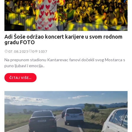
Adi Šoše održao koncert karijere u svom rodnom
gradu FOTO
07.08.2025
0
1037
Na prepunom stadionu Kantarevac fanovi dočekli svog Mostarca s
puno ljubavi i emocija..
ČITAJ VIŠE...