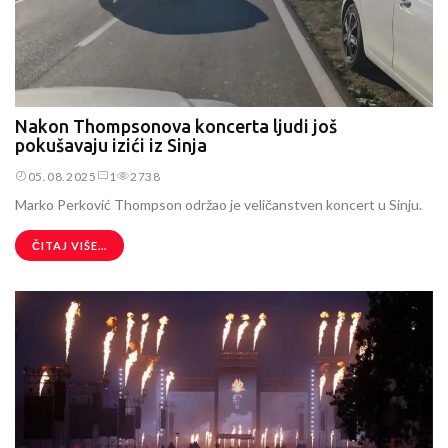
Nakon Thompsonova koncerta ljudi još
pokušavaju izići iz Sinja
05.08.2025
1
2738
Marko Perković Thompson održao je veličanstven koncert u Sinju.
ČITAJ VIŠE...