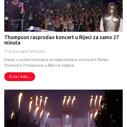
Thompson rasprodao koncert u Rijeci za samo 27
minuta
15.01.2026
0
1221
Danas u podne krenula je prodaja ulaznica za koncert Marka
Perkovića Thompsona u Rijeci 6. veljače.
ČITAJ VIŠE...