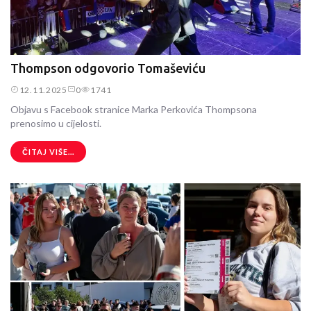
Thompson odgovorio Tomaševiću
12.11.2025
0
1741
Objavu s Facebook stranice Marka Perkovića Thompsona
prenosimo u cijelosti.
ČITAJ VIŠE...