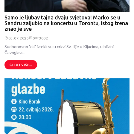
Samo je ljubav tajna dvaju svjetova! Marko se u
Sandru zaljubio na koncertu u Torontu, istog trena
znao je sve
05.07.2025
0
3002
Sudbonosno "da" izrekli su u crkvi Sv. Ilije u Kljacima, u blizini
Čavoglava.
ČITAJ VIŠE...