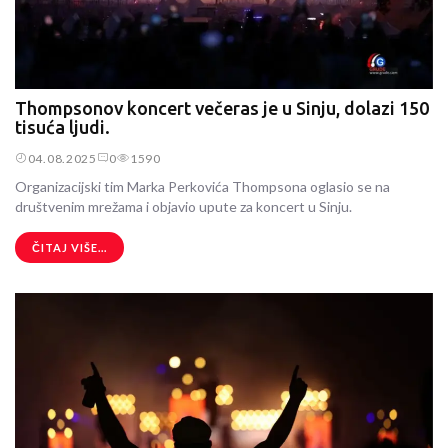
Thompsonov koncert večeras je u Sinju, dolazi 150
tisuća ljudi.
04.08.2025
0
1590
Organizacijski tim Marka Perkovića Thompsona oglasio se na
društvenim mrežama i objavio upute za koncert u Sinju.
ČITAJ VIŠE...