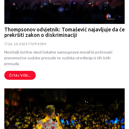
Thompsonov odvjetnik: Tomašević najavljuje da će
prekršiti zakon o diskriminaciji
26.10.2025
0
3099
Nositelji izvršne vlasti lokalne samouprave morali bi poštovati
pravomoćne sudske presude te sudska utvrđenja iz tih istih
presuda
ČITAJ VIŠE...