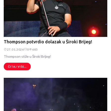
Thompson potvrdio dolazak u Široki Brijeg!
27.01.2026
0
685
Thompson stiže u Široki Brijeg!
ČITAJ VIŠE...