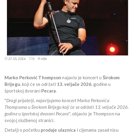
27.01.2026
0
686
Marko Perković Thompson
najavio je koncert u
Širokom
Brijegu
, koji će se održati
13. veljače 2026.
godine u
športskoj dvorani
Pecara
.
''
Dragi prijatelji, najavljujemo koncert Marka Perkovića
Thompsona u Širokom Brijegu koji će se održati 13. veljače 2026.
godine u športskoj dvorani Pecara
'', objavio je Thompson na
svojoj službenoj stranici.
Detalji o početku
prodaje ulaznica
i cijenama zasad nisu