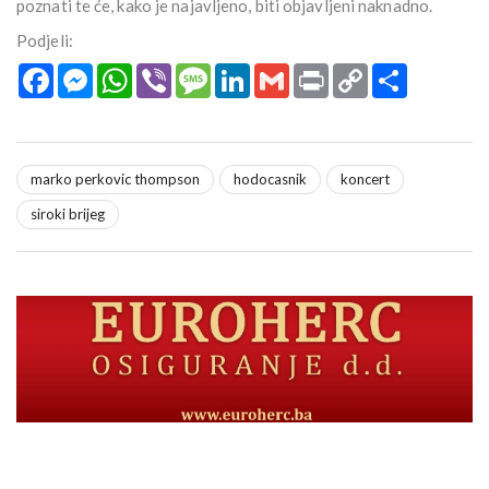
poznati te će, kako je najavljeno, biti objavljeni naknadno.
Podjeli:
Facebook
Messenger
WhatsApp
Viber
Message
LinkedIn
Gmail
Print
Copy
Podijeli
Link
marko perkovic thompson
hodocasnik
koncert
siroki brijeg