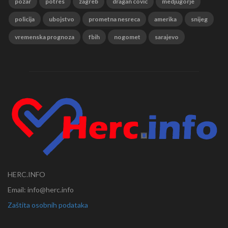
pozar
potres
zagreb
dragan covic
medjugorje
policija
ubojstvo
prometna nesreca
amerika
snijeg
vremenska prognoza
fbih
nogomet
sarajevo
HERC.INFO
Email: info@herc.info
Zaštita osobnih podataka