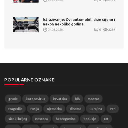
Istraživanje: Ovi automobili drže cijenu i
nakon nekoliko godina
04.08.2026.
0
2289
POPULARNE OZNAKE
grude
koronavirus
hrvatska
bih
mostar
tragedija
rusija
njemacka
dinamo
ukrajina
zzh
siroki brijeg
nesreca
hercegovina
posusje
rat