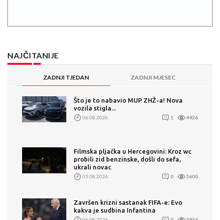
NAJČITANIJE
ZADNJI TJEDAN
ZADNJI MJESEC
Što je to nabavio MUP ZHŽ-a! Nova
vozila stigla...
06.08.2026.
1
4426
Filmska pljačka u Hercegovini: Kroz wc
probili zid benzinske, došli do sefa,
ukrali novac
03.08.2026.
0
3600
Završen krizni sastanak FIFA-e: Evo
kakva je sudbina Infantina
06.08.2026.
0
2934