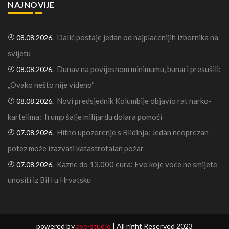
NAJNOVIJE
Dalić postaje jedan od najplaćenijih izbornika na
08.08.2026.
svijetu
Dunav na povijesnom minimumu, bunari presušili:
08.08.2026.
„Ovako nešto nije viđeno“
Novi predsjednik Kolumbije objavio rat narko-
08.08.2026.
kartelima: Trump šalje milijardu dolara pomoći
Hitno upozorenje s Blidinja: Jedan neoprezan
07.08.2026.
potez može izazvati katastrofalan požar
Kazne do 13.000 eura: Evo koje voće ne smijete
07.08.2026.
unositi iz BiH u Hrvatsku
powered by
ave-studio
| All right Reserved 2023