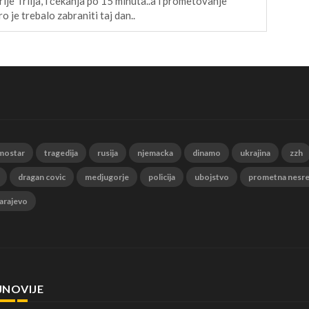
ije Trilja, i čekanja po 15 minuta..a i prometovanje
o je trebalo zabraniti taj dan..
mostar
tragedija
rusija
njemacka
dinamo
ukrajina
zzh
dragan covic
medjugorje
policija
ubojstvo
prometna nesr
arajevo
JNOVIJE