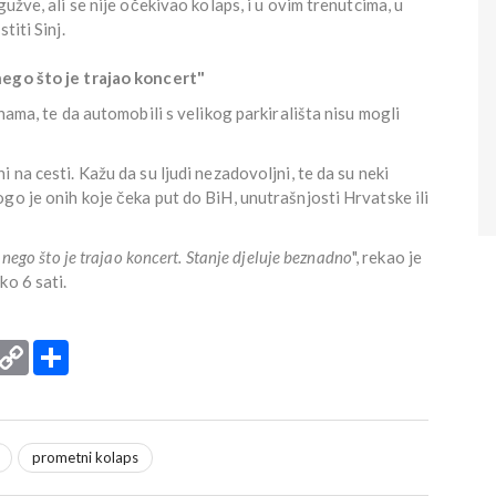
užve, ali se nije očekivao kolaps, i u ovim trenutcima, u
titi Sinj.
nego što je trajao koncert"
onama, te da automobili s velikog parkirališta nisu mogli
ni na cesti. Kažu da su ljudi nezadovoljni, te da su neki
go je onih koje čeka put do BiH, unutrašnjosti Hrvatske ili
 nego što je trajao koncert. Stanje djeluje beznadno
", rekao je
ko 6 sati.
rint
Copy
Podijeli
Link
prometni kolaps