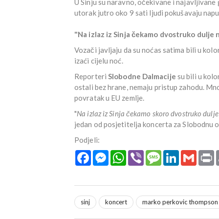
U Sinju su naravno, očekivane i najavljivane g
utorak jutro oko 9 sati ljudi pokušavaju napus
"Na izlaz iz Sinja čekamo dvostruko dulje 
Vozači javljaju da su noćas satima bili u kol
izaći cijelu noć.
Reporteri
Slobodne Dalmacije
su bili u kolo
ostali bez hrane, nemaju pristup zahodu. Mno
povratak u EU zemlje.
"
Na izlaz iz Sinja čekamo skoro dvostruko dulje
jedan od posjetitelja koncerta za Slobodnu o
Podjeli:
Facebook
Messenger
WhatsApp
Viber
Message
LinkedIn
Gmail
P
sinj
koncert
marko perkovic thompson