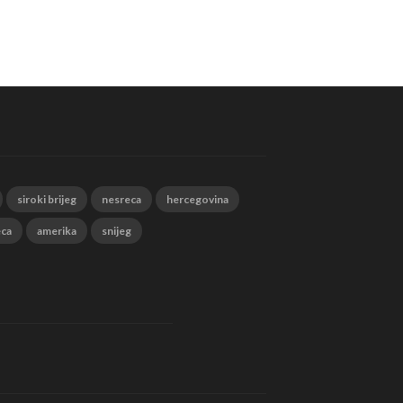
siroki brijeg
nesreca
hercegovina
eca
amerika
snijeg