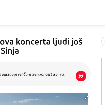
a koncerta ljudi još
 Sinja
držao je veličanstven koncert u Sinju.