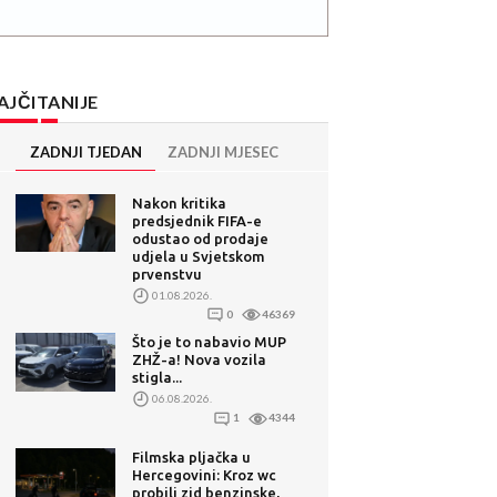
AJČITANIJE
ZADNJI TJEDAN
ZADNJI MJESEC
Nakon kritika
predsjednik FIFA-e
odustao od prodaje
udjela u Svjetskom
prvenstvu
01.08.2026.
0
46369
Što je to nabavio MUP
ZHŽ-a! Nova vozila
stigla...
06.08.2026.
1
4344
Filmska pljačka u
Hercegovini: Kroz wc
probili zid benzinske,