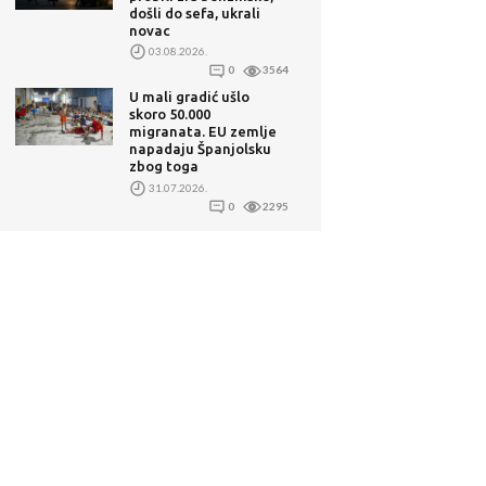
došli do sefa, ukrali
novac
03.08.2026.
0
3564
U mali gradić ušlo
skoro 50.000
migranata. EU zemlje
napadaju Španjolsku
zbog toga
31.07.2026.
0
2295