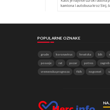
Kaos je najviše uzrok radova pr
kamiona i autobusa kroz Sinj, šr
POPULARNE OZNAKE
grude
koronavirus
hrvatska
bih
posusje
rat
pozar
potres
zagreb
vremenska prognoza
fbih
nogomet
s
NA