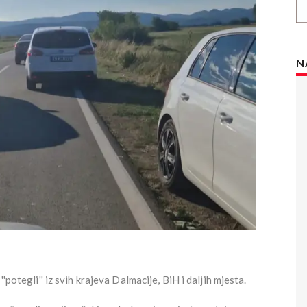
N
'potegli'' iz svih krajeva Dalmacije, BiH i daljih mjesta.