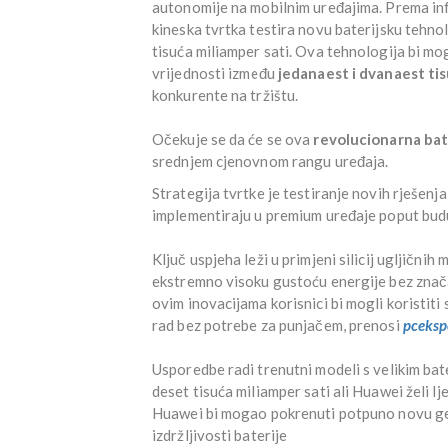
autonomije na mobilnim uređajima. Prema i
kineska tvrtka testira novu baterijsku tehno
tisuća miliamper sati. Ova tehnologija bi mo
vrijednosti između
jedanaest i dvanaest tis
konkurente na tržištu.
Očekuje se da će se ova
revolucionarna bat
srednjem cjenovnom rangu uređaja.
Strategija tvrtke je testiranje novih rješenj
implementiraju u premium uređaje poput bu
Ključ uspjeha leži u primjeni silicij ugljični
ekstremno visoku gustoću energije bez značaj
ovim inovacijama korisnici bi mogli koristit
rad bez potrebe za punjačem, prenosi
pceksp
Usporedbe radi trenutni modeli s velikim ba
deset tisuća miliamper sati ali Huawei želi l
Huawei bi mogao pokrenuti potpuno novu g
izdržljivosti baterije