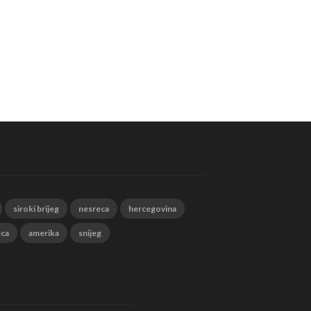
siroki brijeg
nesreca
hercegovina
eca
amerika
snijeg