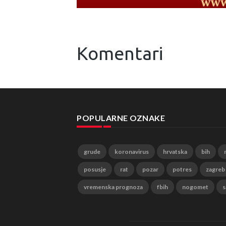
Komentari
POPULARNE OZNAKE
grude
koronavirus
hrvatska
bih
posusje
rat
pozar
potres
zagreb
vremenska prognoza
fbih
nogomet
s