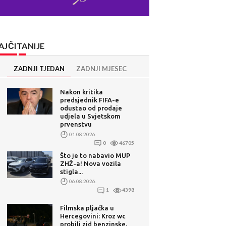
AJČITANIJE
ZADNJI TJEDAN
ZADNJI MJESEC
Nakon kritika
predsjednik FIFA-e
odustao od prodaje
udjela u Svjetskom
prvenstvu
01.08.2026.
0
46705
Što je to nabavio MUP
ZHŽ-a! Nova vozila
stigla...
06.08.2026.
1
4398
Filmska pljačka u
Hercegovini: Kroz wc
probili zid benzinske,