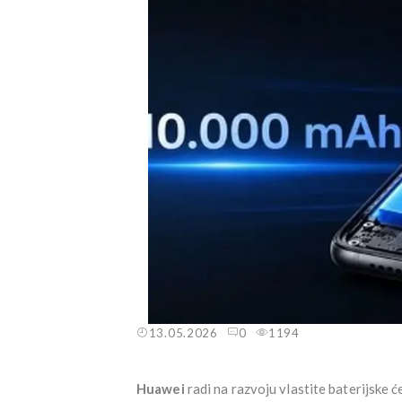
13.05.2026
0
1194
Huawei
radi na razvoju vlastite baterijske ć