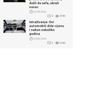
došli do sefa, ukrali
novac
03.08.2026.
0
3583
Istraživanje: Ovi
automobili drže cijenu
i nakon nekoliko
godina
04.08.2026.
0
2280