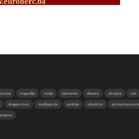
mostar
tragedija
rusija
njemacka
dinamo
ukrajina
zzh
dragan covic
medjugorje
policija
ubojstvo
prometna nesr
arajevo