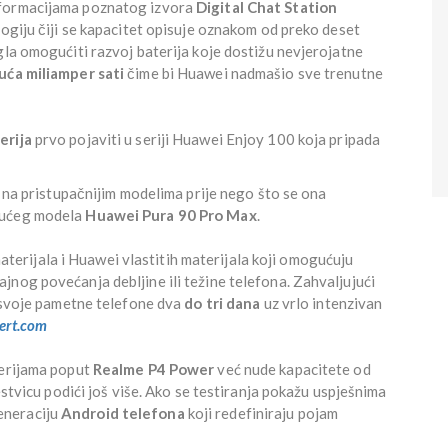
nformacijama poznatog izvora
Digital Chat Station
logiju čiji se kapacitet opisuje oznakom od preko deset
gla omogućiti razvoj baterija koje dostižu nevjerojatne
uća miliamper sati
čime bi Huawei nadmašio sve trenutne
erija
prvo pojaviti u seriji Huawei Enjoy 100 koja pripada
a na pristupačnijim modelima prije nego što se ona
dućeg modela
Huawei Pura 90 Pro Max
.
h materijala i Huawei vlastitih materijala koji omogućuju
nog povećanja debljine ili težine telefona. Zahvaljujući
i svoje pametne telefone dva
do tri dana
uz vrlo intenzivan
ert.com
terijama poput
Realme P4 Power
već nude kapacitete od
jestvicu podići još više. Ako se testiranja pokažu uspješnima
eneraciju
Android telefona
koji redefiniraju pojam