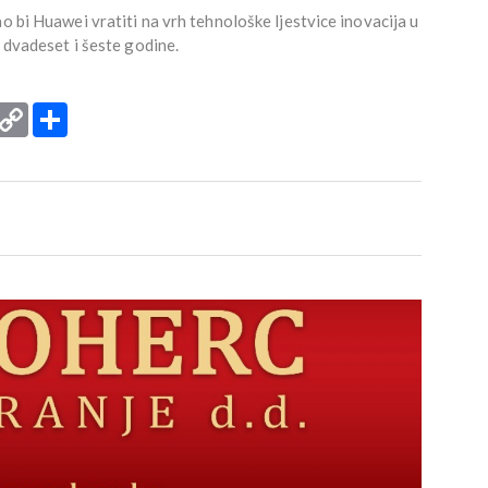
o bi Huawei vratiti na vrh tehnološke ljestvice inovacija u
e dvadeset i šeste godine.
rint
Copy
Podijeli
Link