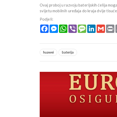
Ovaj proboj u razvoju baterijskih ćelija moga
svijetu mobilnih uređaja do kraja dvije tisuć
Podjeli:
Facebook
Messenger
WhatsApp
Viber
Message
LinkedIn
Gmail
P
huawei
baterija