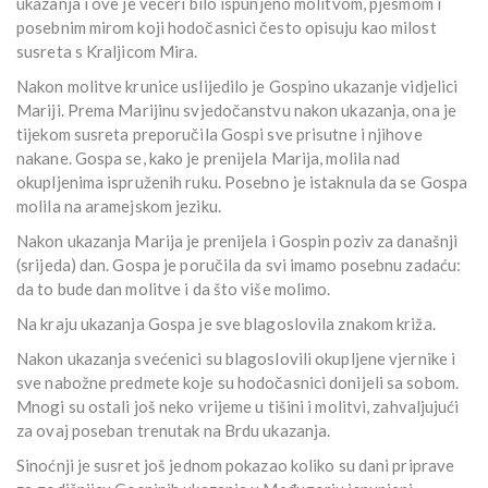
ukazanja i ove je večeri bilo ispunjeno molitvom, pjesmom i
posebnim mirom koji hodočasnici često opisuju kao milost
susreta s Kraljicom Mira.
Nakon molitve krunice uslijedilo je Gospino ukazanje vidjelici
Mariji. Prema Marijinu svjedočanstvu nakon ukazanja, ona je
tijekom susreta preporučila Gospi sve prisutne i njihove
nakane. Gospa se, kako je prenijela Marija, molila nad
okupljenima ispruženih ruku. Posebno je istaknula da se Gospa
molila na aramejskom jeziku.
Nakon ukazanja Marija je prenijela i Gospin poziv za današnji
(srijeda) dan. Gospa je poručila da svi imamo posebnu zadaću:
da to bude dan molitve i da što više molimo.
Na kraju ukazanja Gospa je sve blagoslovila znakom križa.
Nakon ukazanja svećenici su blagoslovili okupljene vjernike i
sve nabožne predmete koje su hodočasnici donijeli sa sobom.
Mnogi su ostali još neko vrijeme u tišini i molitvi, zahvaljujući
za ovaj poseban trenutak na Brdu ukazanja.
Sinoćnji je susret još jednom pokazao koliko su dani priprave