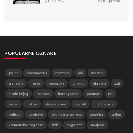
04.08.2026.
0
2240
POPULARNE OZNAKE
grude
koronavirus
hrvatska
bih
mostar
tragedija
rusija
njemacka
dinamo
ukrajina
zzh
siroki brijeg
nesreca
hercegovina
posusje
rat
pozar
potres
dragan covic
zagreb
medjugorje
policija
ubojstvo
prometna nesreca
amerika
snijeg
vremenska prognoza
fbih
nogomet
sarajevo