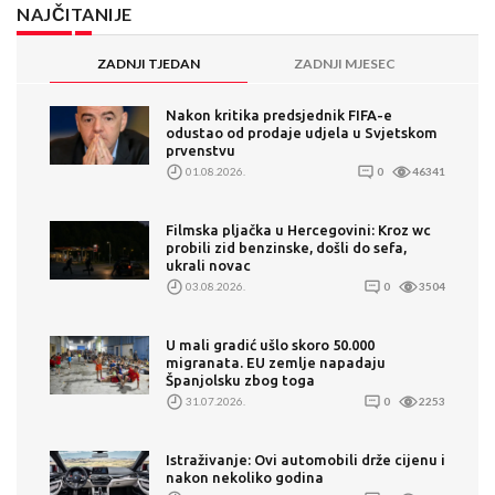
NAJČITANIJE
ZADNJI TJEDAN
ZADNJI MJESEC
Nakon kritika predsjednik FIFA-e
odustao od prodaje udjela u Svjetskom
prvenstvu
01.08.2026.
0
46341
Filmska pljačka u Hercegovini: Kroz wc
probili zid benzinske, došli do sefa,
ukrali novac
03.08.2026.
0
3504
U mali gradić ušlo skoro 50.000
migranata. EU zemlje napadaju
Španjolsku zbog toga
31.07.2026.
0
2253
Istraživanje: Ovi automobili drže cijenu i
nakon nekoliko godina