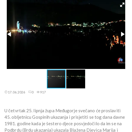
17.06.2026
0
917
U četvrtak 25. lipnja župa Međugorje svečano će proslaviti
45. obljetnicu Gospinih ukazanja i prisjetiti se tog dana davne
1981. godine kada je šestero djece posvjedočilo da im se na
Podbrdu (Brdu ukazanja) ukazala Blažena Djevica Marija i