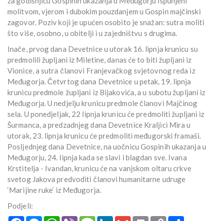
za godišnjicu Gospinih ukazanja u Međugorju ispunjeni
molitvom, vjerom i dubokim pouzdanjem u Gospin majčinski
zagovor. Poziv koji je upućen osobito je snažan: sutra moliti
što više, osobno, u obitelji i u zajedništvu s drugima.
Inače, prvog dana Devetnice u utorak 16. lipnja krunicu su
predmolili župljani iz Miletine, danas će to biti župljani iz
Vionice, a sutra članovi Franjevačkog svjetovnog reda iz
Međugorja. Četvrtog dana Devetnice u petak, 19. lipnja
krunicu predmole župljani iz Bijakovića, a u subotu župljani iz
Međugorja. U nedjelju krunicu predmole članovi Majčinog
sela. U ponedjeljak, 22 lipnja krunicu će predmoliti župljani iz
Šurmanca, a predzadnjeg dana Devetnice Kraljici Mira u
utorak, 23. lipnja krunicu će predmoliti međugorski framaši.
Posljednjeg dana Devetnice, na uočnicu Gospinih ukazanja u
Međugorju, 24. lipnja kada se slavi i blagdan sve. Ivana
Krstitelja - Ivandan, krunicu će na vanjskom oltaru crkve
svetog Jakova predvoditi članovi humanitarne udruge
‘Marijine ruke’ iz Međugorja.
Podjeli:
Facebook
Messenger
WhatsApp
Viber
Message
LinkedIn
Gmail
Print
Copy
Podijeli