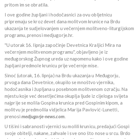
pritom im se obratila.
I ove godine župljani i hodočasnici za ovu obljetnicu
pripremaju se kroz devet dana molitvom krunice na Brdu
ukazanja te sudjelovanjem u večernjem molitveno-liturgijskom
programu, prenosi medjugorje.hr.
''U utorak 16. lipnja započinje Devetnica Kraljici Mira na
večernjem molitvenom programu'', objavljeno je iz
međugorskog Župnog ureda uz napomenu kako i ove godine
župljani predmole krunicu prije večernje mise.
Sinoć (utorak, 16. lipnja) na Brdu ukazanja u Međugorju,
prvoga dana Devetnice, okupilo se mnoštvo vjernika,
hodočasnika i župljana u posebnom molitvenom ozračju. Na
mjestu koje već desetljećima okuplja ljude iz cijeloga svijeta
najprije se molila Gospina krunica pred Gospinim kipom, a
molitvu je predmolila vidjelica Marija Pavlović-Lunetti,
prenosi
medjugorje-news.com
.
U tišini i sabranosti vjernici su molili krunicu, predajući Gospi
svoje obitelji, nakane, zahvale i sve ono što nose u srcu. Brdo