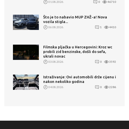
01.08.2026.
0
46710
Što je to nabavio MUP ZHŽ-a! Nova
vozila stigla...
06.08.2026.
1
4410
Filmska pljačka u Hercegovini: Kroz wc
probili zid benzinske, došli do sefa,
ukrali novac
03.08.2026.
0
3592
Istraživanje: Ovi automobili drže cijenu i
nakon nekoliko godina
04.08.2026.
0
2286