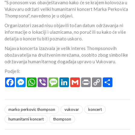
''S ponosom vas obavještavamo kako će se krajem kolovoza u
Vukovaru održati veliki humanitarni koncert Marka Perkovića
Thompsona'', navedeno je u objavi.
Organizatori zasad nisu objavili točan datum održavanja ni
informacije o lokaciji i ulaznicama, no poručili su kako će više
detalja o koncertu biti poznato uskoro.
Najava koncerta izazvala je velik interes Thompsonovih
obožavatelja na društvenim mrežama, osobito zbog simbolike
održavanja humanitarnog događaja upravo u Vukovaru.
Podjeli:
Facebook
Messenger
WhatsApp
Viber
Message
LinkedIn
Gmail
Print
Copy
Podijeli
Link
marko perkovic thompson
vukovar
koncert
humanitarni koncert
thompson