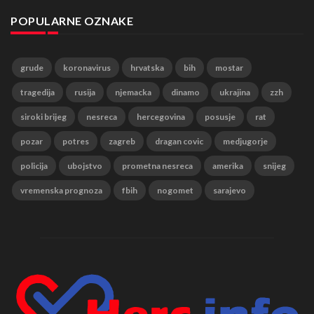
POPULARNE OZNAKE
grude
koronavirus
hrvatska
bih
mostar
tragedija
rusija
njemacka
dinamo
ukrajina
zzh
siroki brijeg
nesreca
hercegovina
posusje
rat
pozar
potres
zagreb
dragan covic
medjugorje
policija
ubojstvo
prometna nesreca
amerika
snijeg
vremenska prognoza
fbih
nogomet
sarajevo