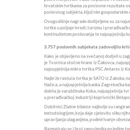
hrvatskim tvrtkama za poslovne rezultate os
poslovnog subjekta, ključnim gospodarskim 
Ovogodišnje nagrade dodijeljene su za najuspj
tvrtke u poljoprivredi, turizmu i prerađivačko
kontinuitetom poslovanja te najuspješniju b
3.757 poslovnih subjekata zadovoljilo krit
Kako je objavljeno na svečanoj dodjeli u za
je Tvornica stočne hrane iz Čakovca, najuspj
najuspješnija mikro tvrtka PSC Antares iz K
Najbrže rastuća tvrtka je SATO iz Zaboka, na
Našica, a najuspješnija banka Zagrebačka ban
dobila je varaždinska Koka, najuspješnija tvr
u prerađivačkoj industriji koprivnički Belupo
Dobitnici Zlatne bilance najbolje su rangir
metodologijom, koja daje cjelovitu sliku nji
upravljanja ulaganjima, podmirivanje obveza,
Razmatraju se i broj zaposlenika pojedine tv