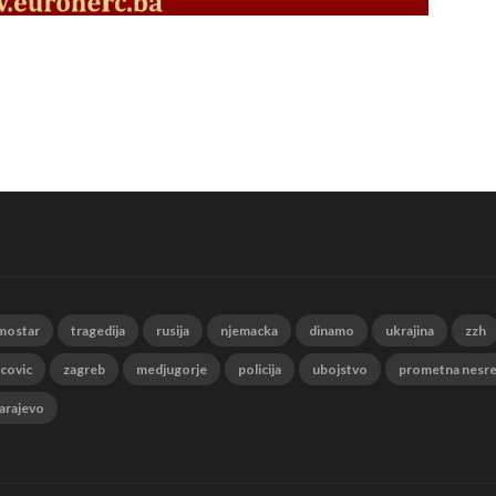
mostar
tragedija
rusija
njemacka
dinamo
ukrajina
zzh
 covic
zagreb
medjugorje
policija
ubojstvo
prometna nesr
arajevo