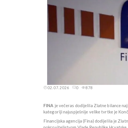
02.07.2026
0
878
FINA
je večeras dodijelila Zlatne bilance na
kategoriji najuspješnije velike tvrtke je Konč
Financijska agencija (Fina) dodijelila je Zlat
pokroviteljstvom Vlade Republike Hrvatske. D