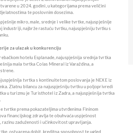
tvarene u 2024. godini, u kategorijama prema veličini
djelatnostima te poslovnim dosezima.
ešnije mikro, male, srednje i velike tvrtke, najuspješnije
j industriji, najbrže rastuću tvrtku, najuspješniju tvrtku s
anku.
erije za ulazak u konkurenciju
grebačkom hotelu Esplanade, najuspješnija srednja tvrtka
ešnija mala tvrtka Colas Mineral iz Varaždina, a
ostrene.
juspješnija tvrtka s kontinuitetom poslovanja je NEXE iz
ka. Zlatnu bilancu za najuspješniju tvrtku u poljoprivredi
tka u turizmu je Turisthotel iz Zadra, a najuspješnija tvrtka
.
ane tvrtke prema pokazateljima utvrđenima Fininom
hova financijskog zdravlja te obuhvaća uspješnost
 razinu zaduženosti i učinkovitost upravljanja.
rtke, ostvarena dobit, kreditna sposobnost te ugled