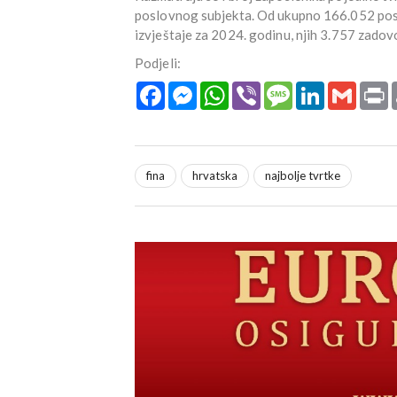
poslovnog subjekta. Od ukupno 166.052 posl
izvještaje za 2024. godinu, njih 3.757 zadovol
Podjeli:
Facebook
Messenger
WhatsApp
Viber
Message
LinkedIn
Gmail
P
fina
hrvatska
najbolje tvrtke