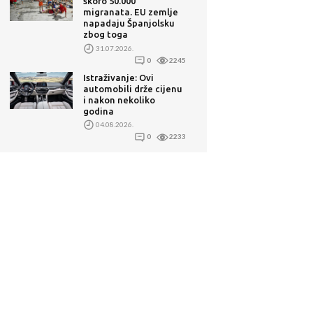
skoro 50.000
migranata. EU zemlje
napadaju Španjolsku
zbog toga
31.07.2026.
0
2245
Istraživanje: Ovi
automobili drže cijenu
i nakon nekoliko
godina
04.08.2026.
0
2233