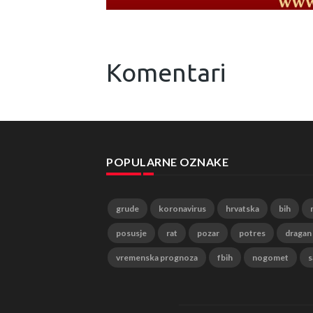
Komentari
POPULARNE OZNAKE
grude
koronavirus
hrvatska
bih
posusje
rat
pozar
potres
dragan
vremenska prognoza
fbih
nogomet
s