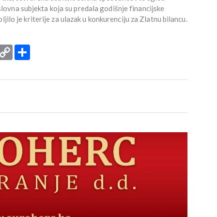
ovna subjekta koja su predala godišnje financijske
jilo je kriterije za ulazak u konkurenciju za Zlatnu bilancu.
rint
Copy
Podijeli
Link