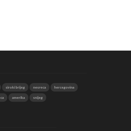
siroki brijeg
nesreca
hercegovina
eca
amerika
snijeg