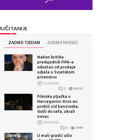
AJČITANIJE
ZADNJI TJEDAN
ZADNJI MJESEC
Nakon kritika
predsjednik FIFA-e
odustao od prodaje
udjela u Svjetskom
prvenstvu
01.08.2026.
0
46331
Filmska pljačka u
Hercegovini: Kroz wc
probili zid benzinske,
došli do sefa, ukrali
novac
03.08.2026.
0
3489
U mali gradić ušlo