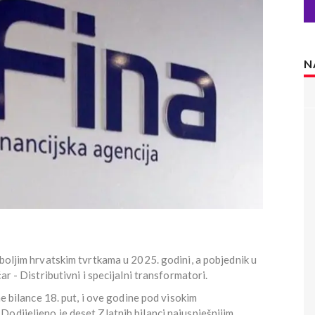
N
jboljim hrvatskim tvrtkama u 2025. godini, a pobjednik u
ar - Distributivni i specijalni transformatori.
ne bilance 18. put, i ove godine pod visokim
odijeljeno je deset Zlatnih bilanci najuspješnijim